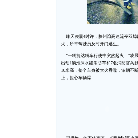
昨天凌晨4时许，胶州湾高速流亭双埠
火，所幸驾驶员及时开门逃生。
“一辆捷达轿车行使中突然起火！”凌晨4
出动1辆泡沫水罐消防车和7名消防官兵
10米高，整个车身被大火吞噬，浓烟不
上，担心车辆爆