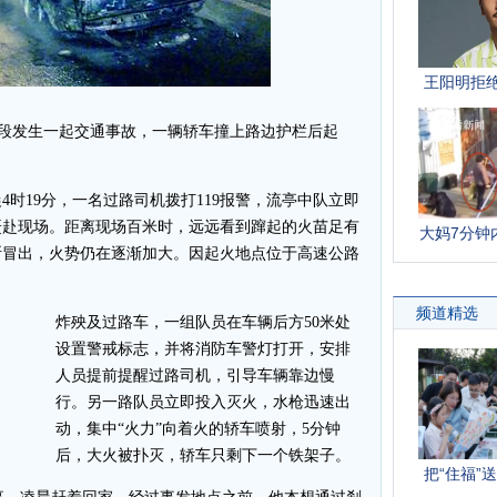
段发生一起交通事故，一辆轿车撞上路边护栏后起
时19分，一名过路司机拨打119报警，流亭中队立即
赶赴现场。距离现场百米时，远远看到蹿起的火苗足有
断冒出，火势仍在逐渐加大。因起火地点位于高速公路
炸殃及过路车，一组队员在车辆后方50米处
设置警戒标志，并将消防车警灯打开，安排
人员提前提醒过路司机，引导车辆靠边慢
行。另一路队员立即投入灭火，水枪迅速出
动，集中“火力”向着火的轿车喷射，5分钟
后，大火被扑灭，轿车只剩下一个铁架子。