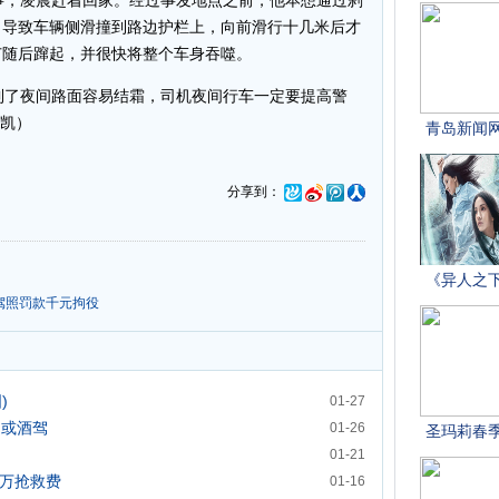
，凌晨赶着回家。经过事发地点之前，他本想通过刹
，导致车辆侧滑撞到路边护栏上，向前滑行十几米后才
苗随后蹿起，并很快将整个车身吞噬。
了夜间路面容易结霜，司机夜间行车一定要提高警
会凯）
分享到：
驾照罚款千元拘役
)
01-27
 或酒驾
01-26
01-21
0万抢救费
01-16