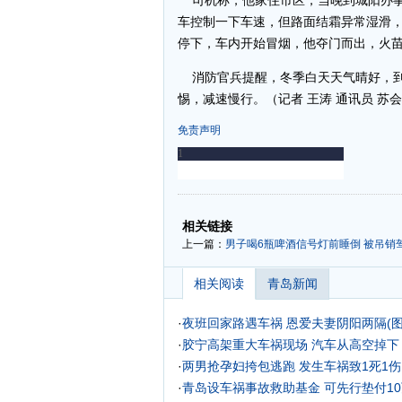
司机称，他家住市区，当晚到城阳办事
车控制一下车速，但路面结霜异常湿滑
停下，车内开始冒烟，他夺门而出，火
消防官兵提醒，冬季白天天气晴好，到
惕，减速慢行。（记者 王涛 通讯员 苏
免责声明
-
-
相关链接
上一篇：
男子喝6瓶啤酒信号灯前睡倒 被吊销
相关阅读
青岛新闻
·
夜班回家路遇车祸 恩爱夫妻阴阳两隔(图
·
胶宁高架重大车祸现场 汽车从高空掉下
·
两男抢孕妇挎包逃跑 发生车祸致1死1伤
·
青岛设车祸事故救助基金 可先行垫付1