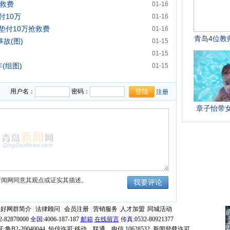
抢救费
01-16
付10万
01-16
垫付10万抢救费
01-16
故(图)
01-15
01-15
(组图)
01-15
用户名：
密码：
注册
新闻网同意其观点或证实其描述。