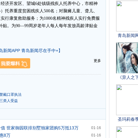
经济开发区、望城6处镇级残疾人托养中心，市精神
）托养重度贫困残疾人500名；对脑瘫儿童、聋儿、
实行康复救助服务；为1000名精神残疾人实行免费服
补贴。为90—99周岁老年人每人每年发放高龄津贴金
岛新闻APP 青岛新闻尽在手中+】
更多
交警戴口罩执法
算三类人受益
值 世家御园联排别墅独家团购5万抵13万
01-16
惠8万
01-16