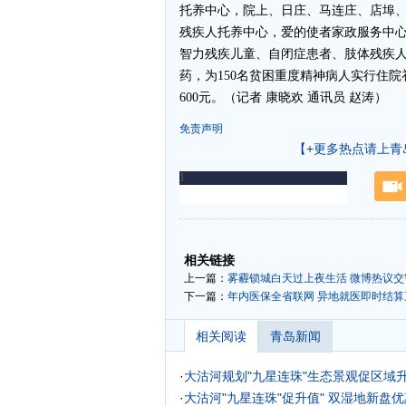
托养中心，院上、日庄、马连庄、店埠、
残疾人托养中心，爱的使者家政服务中心
智力残疾儿童、自闭症患者、肢体残疾人
药，为150名贫困重度精神病人实行住院
600元。（记者 康晓欢 通讯员 赵涛）
免责声明
【+更多热点请上青
-
-
相关链接
上一篇：
雾霾锁城白天过上夜生活 微博热议
下一篇：
年内医保全省联网 异地就医即时结
相关阅读
青岛新闻
·
大沽河规划"九星连珠"生态景观促区域升
·
大沽河"九星连珠"促升值" 双湿地新盘优