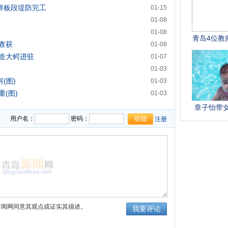
样板段堤防完工
01-15
01-08
01-08
查获
01-08
造大鳄进驻
01-07
01-03
(图)
01-03
(图)
01-03
用户名：
密码：
注册
新闻网同意其观点或证实其描述。