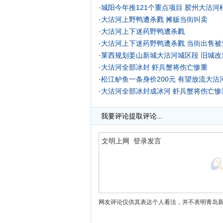
·
城阳今年推121个重点项目
胶州大沽河
·
大沽河上野鸭遭杀戮 摊贩当街叫卖
·
大沽河上下迷药野鸭遭杀戮
·
大沽河上下迷药野鸭遭杀戮 当街出售被
·
莱西规划姜山新城大沽河城区段 旧城改
·
大沽河全部冰封 虾兵蟹将伤亡惨重
·
松江鲈鱼一条身价200元 有望放流大沽河
·
大沽河全部冰封成冰河 虾兵蟹将伤亡惨重
我要评论
提取评论...
网友评论仅供其表达个人看法，并不表明青岛