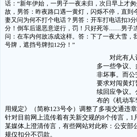
话：“新年伊始，一男子一夜未归，次日早上才匆
故，男答：昨夜路口遇一黄灯，闪烁不停，直到
妻又问为何不打个电话？男答：开车打电话扣3分
分！倒车后退恶意逆行，罚！只好死等……男子
问：在车内何故冻成这样。答：下了一夜大雪，
号牌，遮挡号牌扣12分！”
对此有人认
多一些争议、
非坏事。而公
要求对闯黄灯
续回应争议。
布的《机动车
用规定》（简称123号令）调整了多项交通违
针对目前网上流传着有关新交规的8个传言，1
某媒体上澄清传言，有些网站对此称：公安部
规仅扣分不罚款。