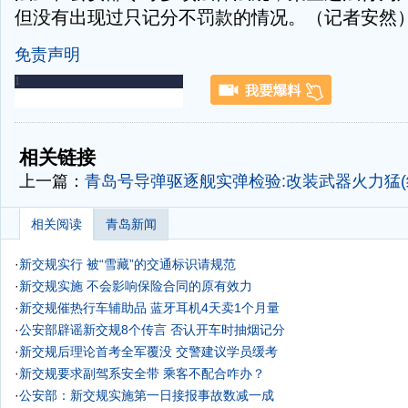
但没有出现过只记分不罚款的情况。（记者安然
免责声明
-
-
相关链接
上一篇：
青岛号导弹驱逐舰实弹检验:改装武器火力猛(
相关阅读
青岛新闻
·
新交规实行 被“雪藏”的交通标识请规范
·
新交规实施 不会影响保险合同的原有效力
·
新交规催热行车辅助品 蓝牙耳机4天卖1个月量
·
公安部辟谣新交规8个传言 否认开车时抽烟记分
·
新交规后理论首考全军覆没 交警建议学员缓考
·
新交规要求副驾系安全带 乘客不配合咋办？
·
公安部：新交规实施第一日接报事故数减一成