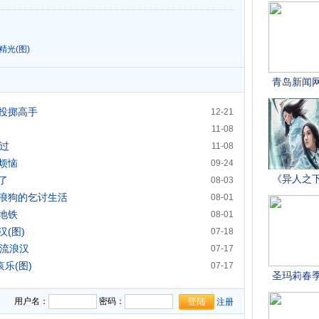
光(图)
投掷高手
12-21
11-08
放过
11-08
烦恼
09-24
了
08-03
浪狗的乞讨生活
08-01
地铁
08-01
(图)
07-18
为流浪汉
07-17
乐(图)
07-17
用户名：
密码：
注册