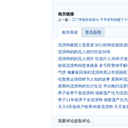
-
-
相关链接
上一篇：
工厂停电车间发火 千平米车间烧了个精
相关阅读
青岛新闻
·
流浪狗被困人造悬崖 好心给狗送饭练成
·
流浪狗妈妈见人就扑狂追30米
·
流浪狗妈妈见人就扑 狂追行人30米才
·
收留流浪狗却惹来跳蚤 多亏民警伸手解
·
气愤 俺爹捡回来的流浪狗竟让邻居踢死
·
伦敦奥运场馆鲜为人知的故事
莫斯科流
·
莫斯科流浪狗的乞讨生活 早出晚归还挤
·
男子收养千条流浪狗 倾家荡产沦为流浪汉
·
男子11年收养千余流浪狗 倾家荡产沦
·
月入4百低保户收养36条流浪狗 天天放哀
·
我要评论
提取评论...