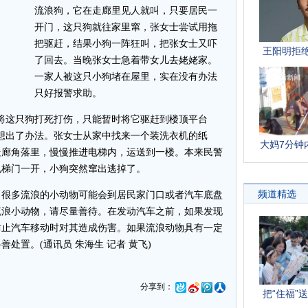
流浪狗，它在走廊里见人就叫，只要居民一
开门，这只狗就往家里窜，张女士尝试用拖
把驱赶，结果小狗一阵狂叫，把张女士又吓
了回去。当晚张女士急着带女儿去姥姥家。
一家人被这只小狗堵在屋里，实在没有办法
只好报警求助。
这只狗打死打伤，只能暂时将它驱赶到楼顶平台
才想出了办法。张女士从家中找来一个装洗衣机的纸
走廊角落里，慢慢推进电梯内，运送到一楼。本来民警
电梯门一开，小狗突然窜出逃掉了。
很多流浪的小动物可能会到居民家门口或者汽车底盘
流浪小动物，请尽量善待。在发动汽车之前，如果发现
防止汽车移动时对其造成伤害。如果流浪动物具有一定
处置。(通讯员 朱海生 记者 黄飞)
分享到：