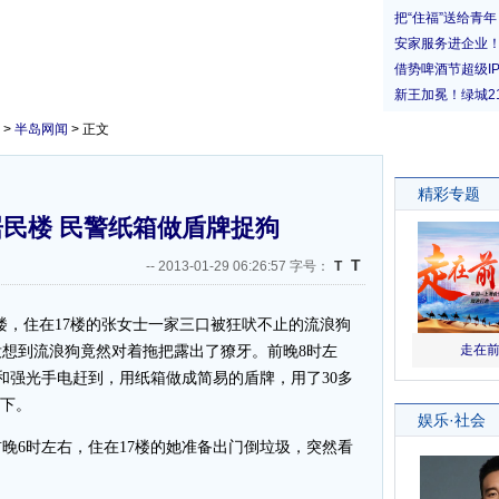
>
半岛网闻
> 正文
民楼 民警纸箱做盾牌捉狗
T
--
2013-01-29 06:26:57 字号：
T
，住在17楼的张女士一家三口被狂吠不止的流浪狗
想到流浪狗竟然对着拖把露出了獠牙。前晚8时左
棍和强光手电赶到，用纸箱做成简易的盾牌，用了30多
楼下。
6时左右，住在17楼的她准备出门倒垃圾，突然看