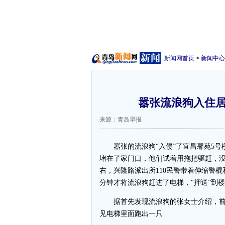
新闻网首页
>
新闻中心
嚣张流浪狗入住居
来源：青岛早报
嚣张的流浪狗“入侵”了宜昌馨苑5号楼
堵在了家门口，他们试着用拖把驱赶，没
右，兴隆路派出所110民警带着伸缩警
分钟才将流浪狗赶进了电梯，“押送”到
据首先发现流浪狗的张女士介绍，前晚
见电梯里面跑出一只