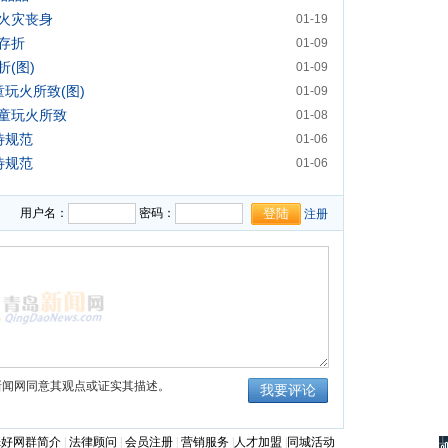
火灾丧身
01-19
存折
01-09
(图)
01-09
玩火所致(图)
01-09
童玩火所致
01-08
待规范
01-06
待规范
01-06
用户名：
密码：
注册
新闻网同意其观点或证实其描述。