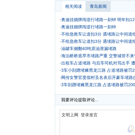
相关阅读
青岛新闻
·
奥迪挂婚牌闯逆行堵路一刻钟 明年扣12
·
奥迪挂婚牌闯逆行堵路一刻钟
·
不给急救车让道扣3分 遇堵路让中间道
·
不给急救车让道扣3分 遇堵路让中间道
·
油罐车侧翻40吨原油泄漏堵路
·
海泊桥桥底早市堵路严重 交警城管不来
·
出租车占道堵路 与后车司机对骂出手 
·
3车小刮蹭堵瘫黑龙江路 占道堵路被罚2
·
网传女警官度假村丢名表后开豪车堵路(
·
3车刮蹭堵瘫黑龙江路 占道堵路被罚20
·
我要评论
提取评论...