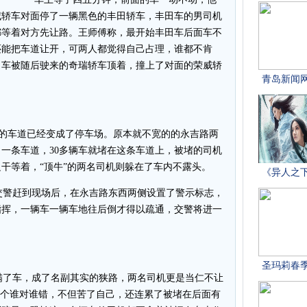
威轿车对面停了一辆黑色的丰田轿车，丰田车的男司机
都等着对方先让路。王师傅称，最开始丰田车后面车不
还能把车道让开，可两人都觉得自己占理，谁都不肯
田车被随后驶来的奇瑞轿车顶着，撞上了对面的荣威轿
的车道已经变成了停车场。原本就不宽的的永吉路两
一条车道，30多辆车就堵在这条车道上，被堵的司机
干等着，“顶牛”的两名司机则躲在了车内不露头。
交警赶到现场后，在永吉路东西两侧设置了警示标志，
指挥，一辆车一辆车地往后倒才得以疏通，交警将进一
了车，成了名副其实的狭路，两名司机更是当仁不让
出个谁对谁错，不但苦了自己，还连累了被堵在后面有