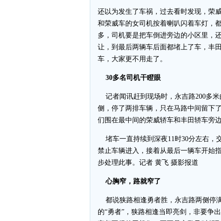
还以为发生了车祸，过去看时发现，荣
和荣威车的女司机按着喇叭闪着车灯，
多，司机要是把车倒进旁边的小区里，
让，到最后两辆车后面都堵上了车，丰
车，大家更不用走了。
30多名司机干瞪眼
记者闻讯赶到现场时，永吉路200多米
侧，停了两排车辆，只在马路中间留下了
们围在最中间的荣威轿车和丰田轿车旁边
堵车一直持续到深夜11时30分左右，
禁止车辆进入，接着从最后一辆车开始
步处理此事。记者 黄飞 摄影报道
心胸窄，路就窄了
都说狭路相逢勇者胜，永吉路两侧停满
的“勇者”，狭路相逢当即亮剑，非要争