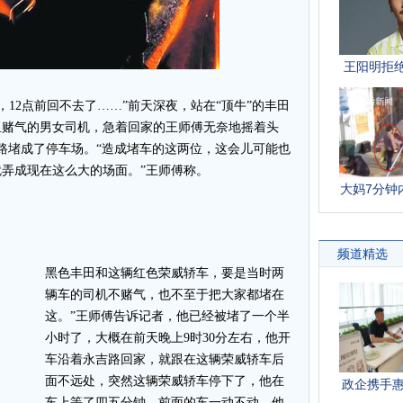
12点前回不去了……”前天深夜，站在“顶牛”的丰田
里赌气的男女司机，急着回家的王师傅无奈地摇着头
吉路堵成了停车场。“造成堵车的这两位，这会儿可能也
弄成现在这么大的场面。”王师傅称。
黑色丰田和这辆红色荣威轿车，要是当时两
辆车的司机不赌气，也不至于把大家都堵在
这。”王师傅告诉记者，他已经被堵了一个半
小时了，大概在前天晚上9时30分左右，他开
车沿着永吉路回家，就跟在这辆荣威轿车后
面不远处，突然这辆荣威轿车停下了，他在
车上等了四五分钟，前面的车一动不动，他