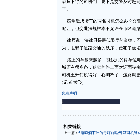
家归不得的司机们，要不是交警及时赶到
了。
该拿造成堵车的两名司机怎么办？交警
避让，但交通法规根本不允许在市区道
律师说，法律只是最低限度的道德，不
为，阻碍了道路交通的秩序，侵犯了被
路上的车越来越多，能找到的停车位却
城还有很多条，狭窄的路上面对迎面驶来
司机王升伟说得好，心胸窄了，这路就
(记者 黄飞)
免责声明
-
-
相关链接
上一篇：
6瓶啤酒下肚信号灯前睡倒 酒司机造