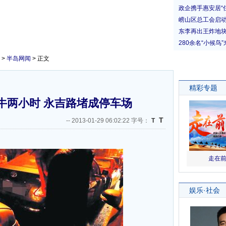
>
半岛网闻
> 正文
牛两小时 永吉路堵成停车场
T
--
2013-01-29 06:02:22 字号：
T