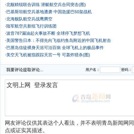
·
北舰精锐联合训练 潜艇航空兵合同突击(图)
·
巴基斯坦航空兵基地遭袭 中国急援巴50架战机
·
北海舰队航空兵战鹰腾空
·
陆军航空兵新组飞行训练团
·
波音787漏油起火事故不断 全球停飞梦想飞机
·
美国警告日本：不得先向飞临钓鱼岛附近的中国飞机射击
·
巴厘岛信徒裸身天浴可治百病
全球飞机上的极品事件
·
美空天飞机被指跟踪天宫一号 可轰炸猎杀(图)
·
我要评论
提取评论...
用户名：
密码：
网友评论仅供其表达个人看法，并不表明青岛新闻网同
点或证实其描述。