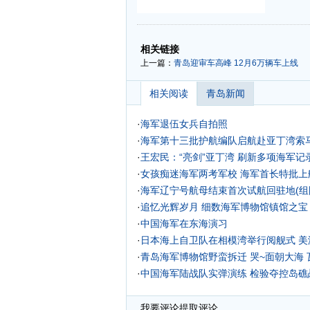
-
-
相关链接
上一篇：
青岛迎审车高峰 12月6万辆车上线
相关阅读
青岛新闻
·
海军退伍女兵自拍照
·
海军第十三批护航编队启航赴亚丁湾索马
·
王宏民：“亮剑”亚丁湾 刷新多项海军记
·
女孩痴迷海军两考军校 海军首长特批上航
·
海军辽宁号航母结束首次试航回驻地(组
·
追忆光辉岁月 细数海军博物馆镇馆之宝
·
中国海军在东海演习
·
日本海上自卫队在相模湾举行阅舰式 美
·
青岛海军博物馆野蛮拆迁 哭~面朝大海 
·
中国海军陆战队实弹演练 检验夺控岛礁
我要评论
提取评论...