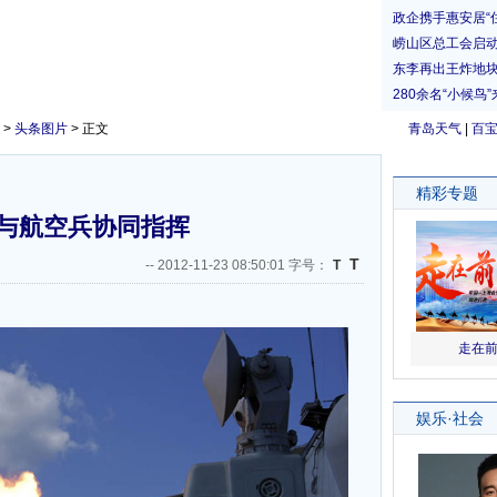
>
头条图片
> 正文
青岛天气
|
百
与航空兵协同指挥
T
--
2012-11-23 08:50:01 字号：
T