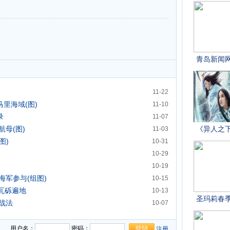
11-22
里海域(图)
11-10
录
11-07
母(图)
11-03
图)
10-31
10-29
10-19
海军参与(组图)
10-15
瓦砾遍地
10-13
战法
10-07
用户名：
密码：
注册