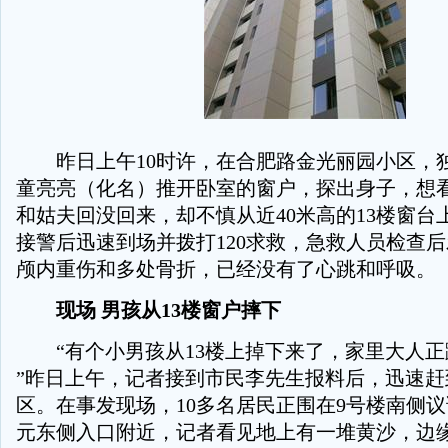
昨日上午10时许，在合肥路金光丽园小区，独
童亮亮（化名）推开卧室的窗户，探出身子，想
和姑夫回没回来，却不慎从近40米高的13楼窗台上
接警后迅速到场并拨打120求救，急救人员检查
颅内重伤和多处骨折，已经没有了心跳和呼吸。
现场 男孩从13楼窗户摔下
“有个小男孩从13楼上掉下来了，家里大人正
”昨日上午，记者接到市民李先生报料后，迅速赶
区。在事发现场，10多名居民正围在9号楼南侧
元东侧入口附近，记者看见地上有一堆黄沙，边