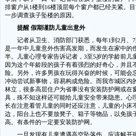
排窗户从1楼到16楼顶层每个窗户都已经关紧。
一步调查孩子坠楼的原因。
提醒 假期谨防儿童出意外
记者从卫生、消防部门获悉，每年1到2月、7
是一年中儿童意外伤害高发期，而发生在家中的
半。儿童心理专家告诉记者，3至5岁的学龄前儿
因为这个年龄段的孩子有着强烈的好奇心，并且
险。另外，许多男孩在玩得兴奋的时候，可能会
冲动尝试新事物，容易构成危险。而我市城区内
林立，很多高层住户为省事没有安装防护网或在
具，殊不知这样还可能给儿童安全带来隐患。心
长在注意看管儿童的同时还应注意，儿童的小床
边，阳台上也不要放凳子、箱子等物品，以免孩
高。有条件的一定要安装防护网。
一旦发现有儿童遭遇高空坠落伤，应该解开孩