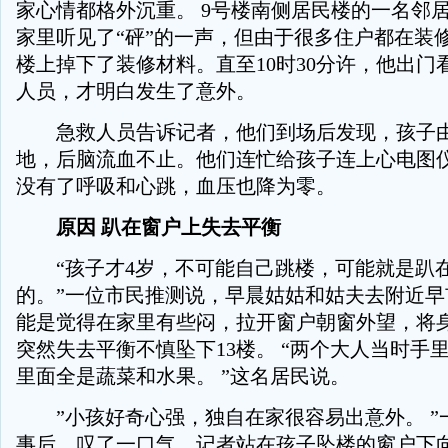
家心情都格外沉重。 9号楼南侧居民楼的一名邻
家里听见了“砰”的一声，但由于很多住户都在装
楼上掉下了装修材料。直至10时30分许，他出门
人员，才明白发生了意外。
急救人员告诉记者，他们到场后发现，孩子由
地，后脑流血不止。他们连忙给孩子连上心电图
没有了呼吸和心跳，血压也降为零。
原因 趴在窗户上失去平衡
“孩子才4岁，不可能自己跳楼，可能就是趴
的。”一位市民推测说，早晨姑姑和姑夫去附近早
能是觉得在家里有些闷，拉开窗户朝窗外望，将
突然失去平衡不慎坠下13楼。 “两个大人当时手
里面全是蔬菜和水果。 ”这名居民说。
”小孩好奇心强，独自在家很容易出意外。 ”
事后，叹了一口气。记者站在孩子坠楼的窗户下