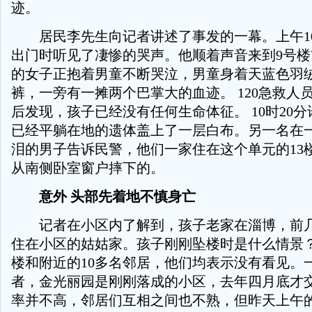
迹。
居民李先生向记者讲述了事发的一幕。上午1
出门时听见了凄惨的哭声。他顺着声音来到9号楼
的女子正抱着男童不断哭泣，男童身着天蓝色羽
裤，一旁有一摊两个巴掌大的血迹。 120急救人
后发现，孩子已经没有任何生命体征。 10时20
已经平躺在地的遗体盖上了一层白布。另一名在
泪的男子告诉民警，他们一家住在这个单元的13
从南侧卧室窗户摔下的。
意外 头部先着地不慎身亡
记者在小区内了解到，孩子老家在淄博，前几
住在小区的姑姑家。孩子刚刚坠楼时是什么情景
楼和附近的10多名邻居，他们均表示没有看见。
者，金光丽园是刚刚落成的小区，去年四月底才
率并不高，邻居们互相之间也不熟，但昨天上午