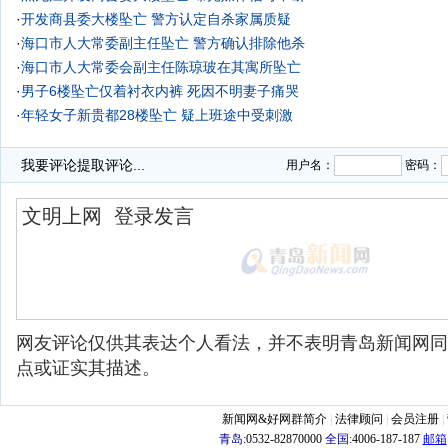
·
开发商县委大楼坠亡 警方认定自杀家属质疑
·
海口市人大常委副主任坠亡 警方确认排除他杀
·
海口市人大常委会副主任陈琼玻在其寓所坠亡
·
男子6楼坠亡仅着衬衣内裤 死因不明妻子痛哭
·
年轻女子新贵都28楼坠亡 疑上班途中受刺激
·
没拴安全绳 21岁维修工被大风吹落26楼坠亡
我要评论
提取评论...
用户名：
密码：
网友评论仅供其表达个人看法，并不表明青岛新闻网同
点或证实其描述。