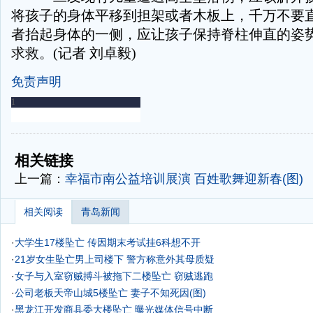
将孩子的身体平移到担架或者木板上，千万不要
者抬起身体的一侧，应让孩子保持脊柱伸直的姿势
求救。(记者 刘卓毅)
免责声明
-
-
相关链接
上一篇：
幸福市南公益培训展演 百姓歌舞迎新春(图)
相关阅读
青岛新闻
·
大学生17楼坠亡 传因期末考试挂6科想不开
·
21岁女生坠亡男上司楼下 警方称意外其母质疑
·
女子与入室窃贼搏斗被拖下二楼坠亡 窃贼逃跑
·
公司老板天帝山城5楼坠亡 妻子不知死因(图)
·
黑龙江开发商县委大楼坠亡 曝光媒体信号中断