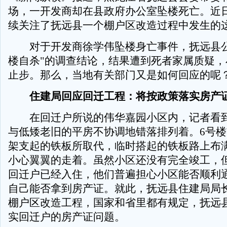
场，一开发商却在县政府办公室坠楼死亡。近
续关注了抚远县一个棚户区改造过程中发生的
对于开发商徐学伟坠楼身亡事件，抚远县公
楼自杀"的调查结论，结果遭到死者家属质疑，
止步。那么，当地有关部门又是如何回应的呢
住建局回应回迁工程：将按政策落实房产
在回迁户所说的伟华嘉园小区内，记者看到
与低矮老旧的平房不协调地错落排列着。6号
架支起的铁板所取代，临时搭起的铁板路上布
小心翼翼的走着。虽然小区还没有完全竣工，
回迁户已经入住，他们普遍担心小区能否顺利
自己能否拿到房产证。就此，抚远县住建局局
棚户区改造工程，国家和省里都有规定，抚远
实回迁户的房产证问题。