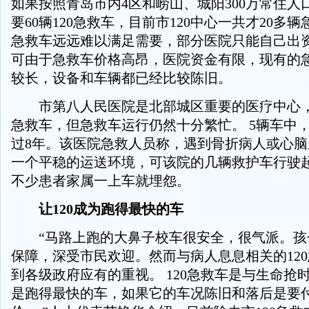
如果按照青岛市内4区和崂山、城阳300万常住人
要60辆120急救车，目前市120中心一共才20多
急救车远远难以满足需要，部分医院只能自己出
可由于急救车价格高昂，医院资金有限，现有的
较长，设备和车辆都已经比较陈旧。
市第八人民医院是北部城区重要的医疗中心，
急救车，但急救车运行仍然十分繁忙。 5辆车中
过8年。该医院急救人员称，遇到骨折病人或心
一个平稳的运送环境，可该院的几辆救护车行驶
不少患者家属一上车就埋怨。
让120成为跑得最快的车
“马路上跑的大鼻子校车很安全，很气派。孩
保障，深受市民欢迎。然而与病人息息相关的12
到各级政府应有的重视。 120急救车是与生命抢
是跑得最快的车，如果它的车况陈旧和落后是要