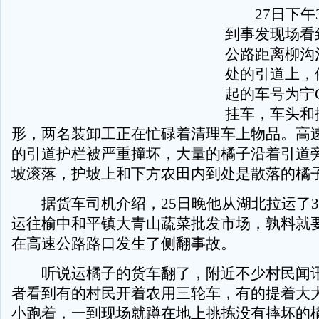
27日下午3
到事发现场看
公路距离柳沟河
处的引道上，
起的车号为宁C
挂车，车头和
形，两名装卸工正在忙碌着清理车上物品。高
的引道护栏被严重撞坏，大量的橘子沿着引道旁
坡滚落，护坡上和下方农田内到处是散落的橘
据货车司机介绍，25日晚他从湖北拉运了3
运往榆中和平镇大青山蔬菜批发市场，孰料就
在高速公路路口发生了侧翻事故。
听说运橘子的货车翻了，附近不少村民闻讯
者看到有的村民开着农用三轮车，有的提着大
小跑着，一到现场就蹲在地上挑拣没有摔坏的