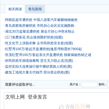
相关阅读
青岛新闻
·
阿根廷超市遭哄抢 中国八游客汽车被砸钱物被抢
·
青岛原胶南房被哄抢 市民担心合区后实施限购
·
湖北30万盆菊花遭哄抢 展会方担心冲突未制止
·
江门免费派花 民众推倒围栏哄抢(组图)
·
性文化节上演脱衣舞 众市民哄抢安全套(组图)
·
红墅湾100万/套起开盘遭哄抢
|
逸景湾刚需价7800起
·
世茂红墅湾100万/套起首次开盘遭哄抢 独家揭秘热销之谜
·
村民哄抢车祸现场葡萄 货主无力阻止流泪(图)
·
监控实拍大连奥迪行驶中撒钞票路人哄抢(图)
·
建筑工地现大量古代钱币 部分群众哄抢(图)
·
我要评论
提取评论...
用户名：
密码：