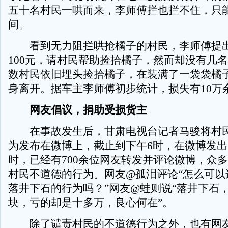
五十名村民一哄而来，李师傅拦也拦不住，只
间。
看到无力阻拦哄抢橘子的村民，李师傅提
100元，请村民帮助捡拾橘子，然而却没有几
数村民依旧埋头捡拾橘子，在装满了一袋袋橘
身离开。据车主李师傅初步统计，损失有10万
网友倡议，捐助受损货主
在事故发生后，甘肃电视台记者马骏将村民
为发布在微博上，截止到下午6时，在微博发出
时，已经有700余位网友转发并评论微博，众
村民不道德的行为。网友@孤泪评论“怎么可以
落井下石的行为吗？”网友@蛙则说“落井下石
块，亏的却是十多万，良心何在”。
除了谴责村民的不道德行为之外，也有网友