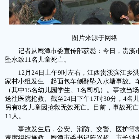
图片来源于网络
记者从鹰潭市委宣传部获悉：今日，贵溪市
坠水致11名儿童死亡。
12月24日上午9时左右，江西贵溪滨江乡
家村小组发生一起面包车侧翻坠入水塘事故。车
（其中15名幼儿园学生、1名司机）。事故当场
送往医院抢救。截至24日下午17时30分，4名
另有8名儿童因抢救无效死亡。目前，事故死
11人。
事故发生后，公安、消防、交警、医护等救
速度组织施救。鹰潭市委书记陈兴超、市长钟