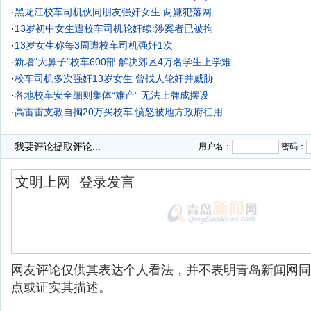
·
黑龙江校车司机伙同朋友强奸女生 两嫌犯落网
·
13岁初中女生遭校车司机轮奸续:涉案者已被拘
·
13岁女生称每3周遭校车司机强奸1次
·
新增"大鼻子"校车600部 解决郊区4万名学生上学难
·
校车司机多次强奸13岁女生 曾找人轮奸并威胁
·
各地校车安全细则集体“难产” 无法上牌成摆设
·
高雷雷支教自掏20万买校车 愤怒被地方政府征用
·
我要评论
提取评论...
用户名：
密码：
网友评论仅供其表达个人看法，并不表明青岛新闻网同
点或证实其描述。