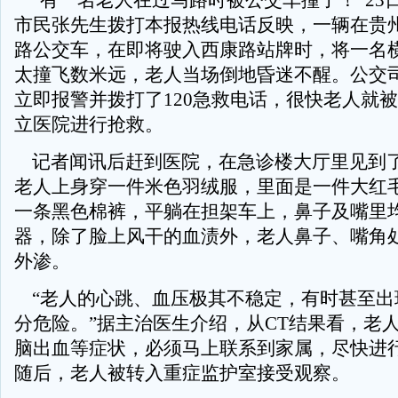
“有一名老人在过马路时被公交车撞了！”23日
市民张先生拨打本报热线电话反映，一辆在贵州
路公交车，在即将驶入西康路站牌时，将一名
太撞飞数米远，老人当场倒地昏迷不醒。公交
立即报警并拨打了120急救电话，很快老人就
立医院进行抢救。
记者闻讯后赶到医院，在急诊楼大厅里见到
老人上身穿一件米色羽绒服，里面是一件大红
一条黑色棉裤，平躺在担架车上，鼻子及嘴里
器，除了脸上风干的血渍外，老人鼻子、嘴角
外渗。
“老人的心跳、血压极其不稳定，有时甚至出
分危险。”据主治医生介绍，从CT结果看，老
脑出血等症状，必须马上联系到家属，尽快进
随后，老人被转入重症监护室接受观察。