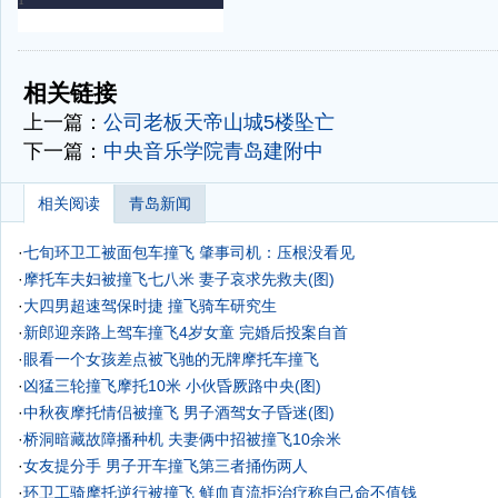
-
-
相关链接
上一篇：
公司老板天帝山城5楼坠亡
下一篇：
中央音乐学院青岛建附中
相关阅读
青岛新闻
·
七旬环卫工被面包车撞飞 肇事司机：压根没看见
·
摩托车夫妇被撞飞七八米 妻子哀求先救夫(图)
·
大四男超速驾保时捷 撞飞骑车研究生
·
新郎迎亲路上驾车撞飞4岁女童 完婚后投案自首
·
眼看一个女孩差点被飞驰的无牌摩托车撞飞
·
凶猛三轮撞飞摩托10米 小伙昏厥路中央(图)
·
中秋夜摩托情侣被撞飞 男子酒驾女子昏迷(图)
·
桥洞暗藏故障播种机 夫妻俩中招被撞飞10余米
·
女友提分手 男子开车撞飞第三者捅伤两人
·
环卫工骑摩托逆行被撞飞 鲜血直流拒治疗称自己命不值钱