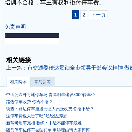
培训不合格，车主有权利拒付停车费。
1
2
下一页
免责声明
-
-
相关链接
上一篇：
市交通委传达贯彻全市领导干部会议精神 做
相关阅读
青岛新闻
·
中山公园外将建停车场 青岛明年建设8000停车位
·
路边停车收费 你给不给？
·
调查：路边停车遭遇无证人员强收费 你给不给？
·
这停车费也太贵了吧?还经适房呢!
·
新驾考用车亮相 教练：中途不能停车最难
·
团岛停车位停车被贴罚单 申诉理由请大家评评