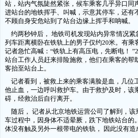
站，站内气氛陡然紧张，候车乘客几乎异口同
进站台的地铁挥手、叫喊，示意其停车，还有
不顾自身安危站到了站台边缘上挥手和呐喊。
约两秒钟后， 地铁司机发现站内异常情况紧
列车距离横卧在铁轨上的男子仅约20米。有乘
记者急忙高喊：“铁轨上有高压电，先断电！ ”2
站台工作人员赶来排险施救，他们在乘客的帮
客抬至站台上。
记者看到，被救上来的乘客满脸是血，几位
他止血，一边呼叫救护车。由于救护及时，该
碍，经救治后自行离开。
随后， 记者从北京地铁运营公司了解到，该
车过程中，因身体不适晕厥，跌下地铁站台的
体没有触及另外一根带电的铁轨， 因此没有造