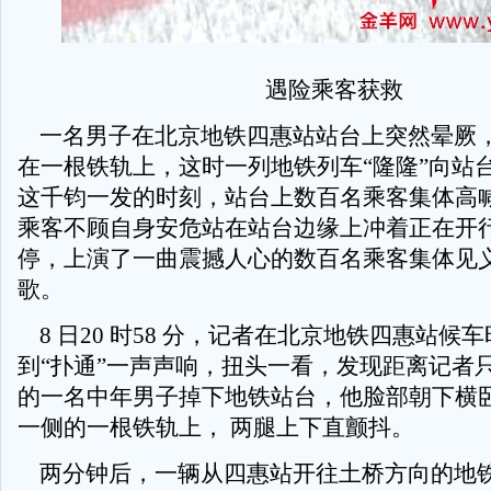
遇险乘客获救
一名男子在北京地铁四惠站站台上突然晕厥
在一根铁轨上，这时一列地铁列车“隆隆”向站
这千钧一发的时刻，站台上数百名乘客集体高喊
乘客不顾自身安危站在站台边缘上冲着正在开
停，上演了一曲震撼人心的数百名乘客集体见
歌。
8 日20 时58 分，记者在北京地铁四惠站候
到“扑通”一声声响，扭头一看，发现距离记者
的一名中年男子掉下地铁站台，他脸部朝下横
一侧的一根铁轨上， 两腿上下直颤抖。
两分钟后，一辆从四惠站开往土桥方向的地