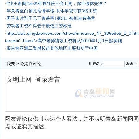
·
#业主新闻#未休年假可获三倍工资，你年假休完没？
·
年关将至白领扎堆请年假 未休年假可获3倍工资
·
男子未讨到千元工资杀害1家3口 被抓未有悔意
·
劳动者工资不得低于最低工资标准
·
http://club.qingdaonews.com/showAnnounce_47_3865865_1_0.ht
target="_blank">高中老师绩效工资将从2010年1月1日起实施
·
报告称亚洲工资增长超其他地区主要归功于中国
·
河南为农民工讨回拖欠16年工资 共计九十余万元
·
我要评论
提取评论...
用户名：
密码：
网友评论仅供其表达个人看法，并不表明青岛新闻网同
点或证实其描述。