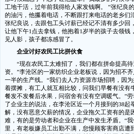
工地干活，过年前我得给人家发钱啊。 ”张纪良
的油污，他攥着电话，不断跟打来电话的老乡们
张纪良说，去跟包工头讨薪已经记不清有多少回
让他下午1点去拿钱，他抱着1岁半的孩子去领钱
见人影，孩子都冻感冒了。
企业讨好农民工比拼伙食
“现在农民工太难招了，我们都在拼命提高待
资。”李沧区的一家纺织企业老板说，因为招不齐
一半的生产线。“我们去人力资源市场招聘，因为
着摆摊，有工人就互相比较，问我们早餐有没有
餐发不发餐后水果，问宿舍有没有空调暖气。”劳
了企业主的说法，在李沧区近一个月接到的38起举
解，没有恶意欠薪的情况，企业拖欠工资有的是
难，有的是劳动者和企业在生产中发生矛盾。“我
里，有老板嫌员工出勤不满，怠慢顾客害商店遭