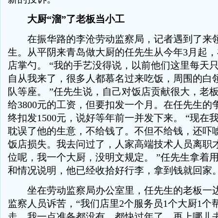
大厨“溜”了老板当小工
在振华路的李沧劳动监察局，记者遇到了来领
生。从平阴来青岛做大厨的任先生从今年3月起
店掌勺。 “我的手艺没得说，以前他们这里每天
自从我来了，很多人都慕名过来吃饭，周围的白
队等座。 ”任先生说，自己对饭店贡献很大，老
给3800元的工资，但要扣发一个月。在任先生的
终扣发1500元，说好等年前一并发下来。 “现在
耽误了他的生意，不给钱了。不但不给钱，还吓
饭店损失。我去问过了，人家高端技术人员离职
位呢，我一个大厨，没明文规定。 ”任先生拿着
和情况说明，他已经收拾好行李，拿到钱就回家
坐在劳动监察局办公室里，任先生的老板一边
监察人员诉苦，“我们店里2个服务员1个大厨1个
走，我一点准备都没有，都快过年了，再上哪儿去