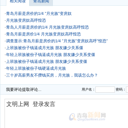
相关阅读
青岛新闻
·
青岛月薪是房价的1/4 "月光族"变房奴
·
月光族变房奴高呼惶恐
·
青岛人月薪是房价的1/4 月光族变房奴高呼惶恐
·
青岛月薪是房价1/4 月光族变房奴高呼惶恐
·
调查显示:青岛月薪是房价的1/4 "月光族"变房奴高呼"惶恐"
·
上班族被份子钱逼成月光族 朋友嫌少关系僵
·
年轻上班族被份子钱逼成月光族 朋友嫌少关系变僵
·
上班族被份子钱逼成月光族 朋友嫌少关系变僵
·
年轻上班族被份子钱硬逼成月光族
·
三十岁高薪男友不攒钱买房，月光族，我该怎么办？
·
我要评论
提取评论...
用户名：
密码：