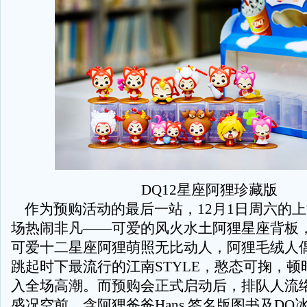
DQ12星座阿狸珍藏版
作为预购活动的最后一站，12月1日周六的
场热闹非凡——可爱的风火水土阿狸星座背板
可爱十二星座阿狸萌照无比动人，阿狸毛绒人
跳起时下最流行的江南STYLE，憨态可掬，
入全场高潮。而预购会正式启动后，排队人流
盛况空前。含阿狸爸爸Hans 签名版图书及DQ冰