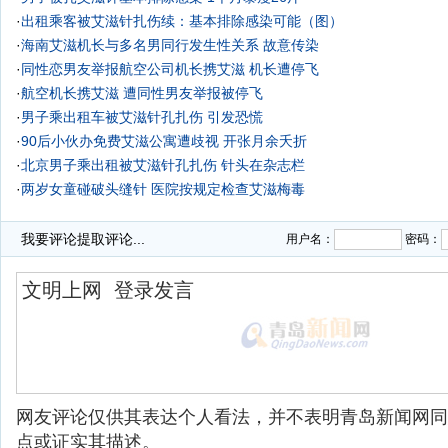
·
出租乘客被艾滋针扎伤续：基本排除感染可能（图）
·
海南艾滋机长与多名男同行发生性关系 故意传染
·
同性恋男友举报航空公司机长携艾滋 机长遭停飞
·
航空机长携艾滋 遭同性男友举报被停飞
·
男子乘出租车被艾滋针孔扎伤 引发恐慌
·
90后小伙办免费艾滋公寓遭歧视 开张月余夭折
·
北京男子乘出租被艾滋针孔扎伤 针头在杂志栏
·
两岁女童碰破头缝针 医院按规定检查艾滋梅毒
·
我要评论
提取评论...
用户名：
密码：
网友评论仅供其表达个人看法，并不表明青岛新闻网同
点或证实其描述。