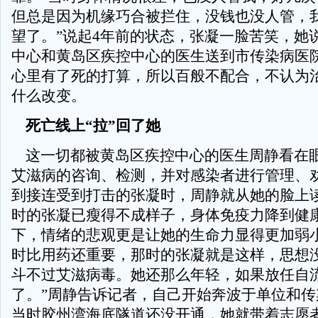
但总是因为机缘巧合被拦住，没钱也没人管，
望了。”说起4年前的状态，张凝一脸苦笑，她
中心和黄岛区疾控中心的医生送到市传染病医
心里有了死的打算，所以百般不配合，不认为
什么改变。
死亡线上“拉”回了她
这一切都被黄岛区疾控中心的医生周静看在
艾滋病的咨询、检测，并对感染者进行管理、
到接连受到打击的张凝时，周静就从她的脸上
时的张凝已瘦得不成样子，身体免疫力降到健
下，情绪的悲观更是让她的生命力显得更加弱小
时比用药还重要，那时的张凝就是这样，思想
斗不过艾滋病毒。她还那么年轻，如果放任自
了。”周静告诉记者，自己开始奔波于单位和传
当时胶州湾海底隧道还没开通，她就带着志愿