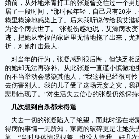
婚前，从外地来青打工的张凝曾交往过一个男
居了一段时间，“那时候年轻，自己只有20岁
糊里糊涂地感染上了。后来我听说传给我艾滋
为这个病去世了。”张凝伤感地说，艾滋病改变
迹，把她从幸福的家庭里无情地拖了出来，尤
折，对她打击最大。
对当年的行为，张凝感到很后悔，但缺乏相
的她却无法再弥补。从此张凝一直谨小慎微地
的不当举动会感染其他人，“我这样已经很可怜
去伤害别人。我的儿子受了这场无妄之灾，我
悲剧出现了。”对生活失去信心的张凝仍然保持
几次想到自杀都未得逞
失去一切的张凝陷入了绝望，而此时远在老
得病的事情一无所知，家庭的破碎更是让她失
靠。“当时身体情况很差，也没人管我，好几次