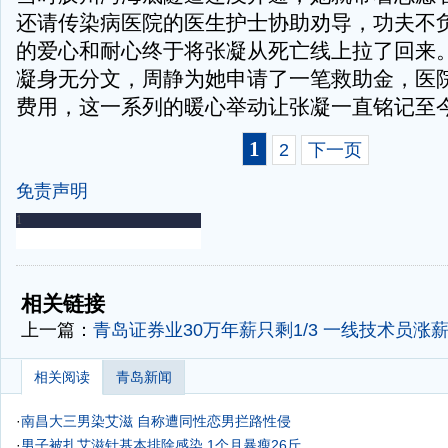
还请传染病医院的医生护士协助劝导，功夫不
的爱心和耐心终于将张凝从死亡线上拉了回来
凝身无分文，周静为她申请了一笔救助金，医
费用，这一系列的暖心举动让张凝一直铭记至
1
2
下一页
免责声明
-
-
相关链接
上一篇：
青岛证券业30万年薪只剩1/3 一线技术员涨薪
相关阅读
青岛新闻
·
南昌大三男染艾滋 自称遭同性恋男拦路性侵
·
男子被扎艾滋针基本排除感染 1个月暴瘦26斤