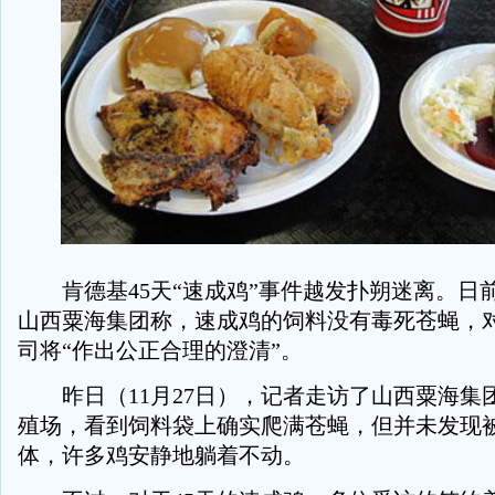
肯德基45天“速成鸡”事件越发扑朔迷离。日
山西粟海集团称，速成鸡的饲料没有毒死苍蝇，
司将“作出公正合理的澄清”。
昨日（11月27日），记者走访了山西粟海集
殖场，看到饲料袋上确实爬满苍蝇，但并未发现
体，许多鸡安静地躺着不动。