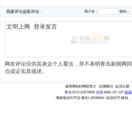
·
男子不满肯德基排队过长 买42冰淇淋倒在柜台
·
肯德基三人篮球冠军挑战赛青岛市级赛 崂山一中再夺魁
我要评论
提取评论...
用户名：
密码：
网友评论仅供其表达个人看法，并不表明青岛新闻网同
点或证实其描述。