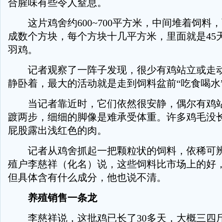
合腥味有些令人窒息。
这片鸡舍约600~700平方米，中间堆着饲料
成数个方块，每个方块十几平方米，里面就是45
羽鸡。
记者观察了一阵子发现，很少有鸡站立或走动
静卧着，最大的活动就是走到饲料盆前“吃食喝水
当记者靠近时，它们依然很安静，偶尔有鸡站
踱两步，细细的脚像是难承受体重。许多鸡毛没
屁股露出浅红色的肉。
记者从鸡舍抓起一把颗粒状的饲料，依稀可辨
殖户李慈祥（化名）说，这些饲料比市场上的好
但具体含有什么成分，他也说不清。
养殖销售一条龙
李慈祥说，这批鸡已长了30多天，大概三四斤