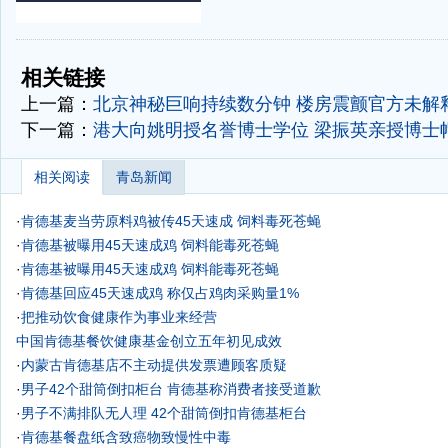
-
-
相关链接
上一篇：
北京神秘巨响持续数分钟 楼房震颤官方未解
下一篇：
港大向姚明授名誉博士学位 梁振英亲授博士帽
相关阅读
青岛新闻
·
肯德基麦当劳原料鸡被传45天速成 饲料毒死苍蝇
·
肯德基被曝用45天速成鸡 饲料能毒死苍蝇
·
肯德基被曝用45天速成鸡 饲料能毒死苍蝇
·
肯德基回应45天速成鸡 称仅占鸡肉采购量1%
·
把推动饮食健康作为事业来经营
中国肯德基餐饮健康基金创立五年初见成效
·
内蒙古肯德基店不主动提供发票遭顾客质疑
·
男子42个甜筒倒扣柜台 肯德基称消费者接受道歉
·
男子不满排队无人理 42个甜筒倒扣肯德基柜台
·
肯德基餐盘纸含致癌物致慢性中毒