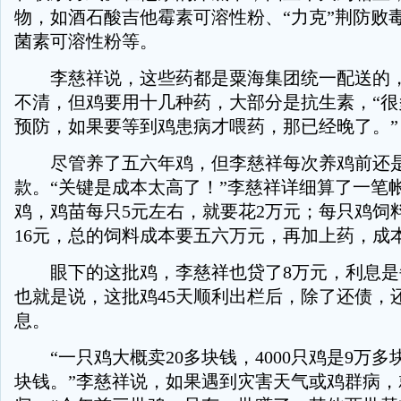
物，如酒石酸吉他霉素可溶性粉、“力克”荆防败
菌素可溶性粉等。
李慈祥说，这些药都是粟海集团统一配送的，
不清，但鸡要用十几种药，大部分是抗生素，“很
预防，如果要等到鸡患病才喂药，那已经晚了。”
尽管养了五六年鸡，但李慈祥每次养鸡前还
款。“关键是成本太高了！”李慈祥详细算了一笔帐
鸡，鸡苗每只5元左右，就要花2万元；每只鸡饲料
16元，总的饲料成本要五六万元，再加上药，成
眼下的这批鸡，李慈祥也贷了8万元，利息是
也就是说，这批鸡45天顺利出栏后，除了还债，还
息。
“一只鸡大概卖20多块钱，4000只鸡是9万多
块钱。”李慈祥说，如果遇到灾害天气或鸡群病，