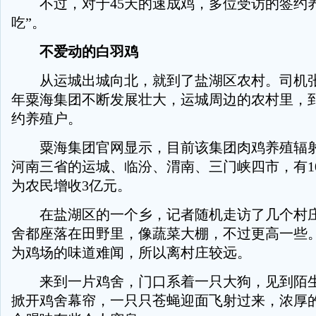
不过，对于45天的速成鸡，多位受访的签约养
吃”。
不爱动的白羽鸡
从运城出城向北，就到了盐湖区农村。司机张
年粟海集团不断发展壮大，运城周边的农村里，
约养殖户。
粟海集团官网显示，目前该集团肉鸡养殖辐射
河南三省的运城、临汾、渭南、三门峡四市，有10
为农民增收3亿元。
在盐湖区的一个乡，记者随机走访了几个村庄
舍都座落在田野里，像蔬菜大棚，不过更高一些
为鸡场的味道难闻，所以离村庄较远。
来到一片鸡舍，门口系着一只大狗，见到陌生
掀开鸡舍幕帘，一只只苍蝇迎面飞射过来，浓厚