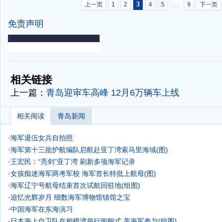
3
...
上一页
1
2
4
5
9
下一页
免责声明
-
-
相关链接
上一篇：
青岛迎审车高峰 12月6万辆车上线
相关阅读
青岛新闻
·
海军退伍女兵自拍照
·
海军第十三批护航编队启航赴亚丁湾索马里海域(图)
·
王宏民：“亮剑”亚丁湾 刷新多项海军记录
·
女孩痴迷海军两考军校 海军首长特批上航母(图)
·
海军辽宁号航母结束首次试航回驻地(组图)
·
追忆光辉岁月 细数海军博物馆镇馆之宝
·
中国海军在东海演习
·
日本海上自卫队在相模湾举行阅舰式 美海军参与(组图)