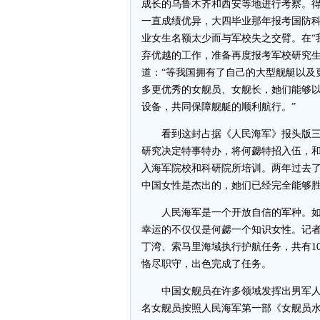
成长的乌鲁木齐和西安等地进行考察。
一直成绩优异，大四毕业那年报考国防
业女生名额太少而与军校失之交臂。在“
弃优越的工作，准备再度报考军校研究
道：“等我国拥有了自己的大型舰艇以及
多更优秀的女舰员、女舰长，她们能够
设备，共同保障舰艇的顺利航行。”
看到这封占据《人民海军》报头版三
研究决定特事特办，将何勰特招入伍，
入海军院校和科研院所培训。两年过去
中国女性是杰出的，她们已经完全能够
人民海军是一个开放自信的军种。如
幸运的不仅仅是何勰一个知识女性。记者今
丁湾、索马里海域执行护航任务，共有1
恪尽职守，出色完成了任务。
中国女舰员在许多领域发挥出男军人不
名女舰员按照人民海军第一部《女舰员水