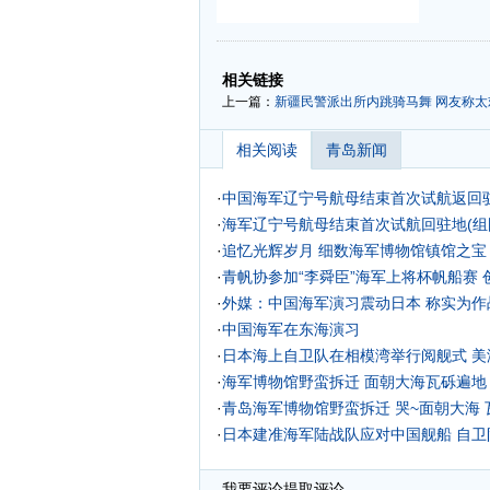
-
-
相关链接
上一篇：
新疆民警派出所内跳骑马舞 网友称太欢
相关阅读
青岛新闻
·
中国海军辽宁号航母结束首次试航返回驻
·
海军辽宁号航母结束首次试航回驻地(组
·
追忆光辉岁月 细数海军博物馆镇馆之宝
·
青帆协参加“李舜臣”海军上将杯帆船赛
·
外媒：中国海军演习震动日本 称实为作
·
中国海军在东海演习
·
日本海上自卫队在相模湾举行阅舰式 美
·
海军博物馆野蛮拆迁 面朝大海瓦砾遍地
·
青岛海军博物馆野蛮拆迁 哭~面朝大海 
·
日本建准海军陆战队应对中国舰船 自
我要评论
提取评论...