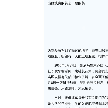
出她飒爽的英姿，她的美
为热爱海军到了痴迷的地步，她在闺房
着舰艇，盼望有一天能上舰服役、指挥
2010年5月27日，她从乌鲁木齐给
社长袁华智看到，袁社长认为，何勰的
当即安排有关部门核查了解，在全面了解
月8日一版进行加框、配彩色照片刊发。
想敏锐、思路清晰、才思敏捷。
当时，正值海军首长和有关部门为我国
设大学的毕业生，学的又是航空母舰上