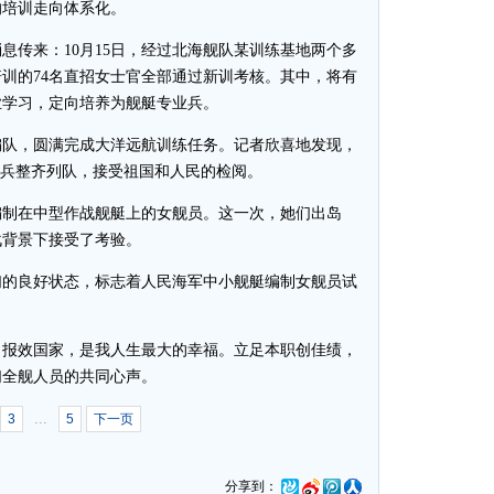
的培训走向体系化。
传来：10月15日，经过北海舰队某训练基地两个多
训的74名直招女士官全部通过新训考核。其中，将有
业学习，定向培养为舰艇专业兵。
编队，圆满完成大洋远航训练任务。记者欣喜地发现，
女水兵整齐列队，接受祖国和人民的检阅。
制在中型作战舰艇上的女舰员。这一次，她们出岛
战背景下接受了考验。
的良好状态，标志着人民海军中小舰艇编制女舰员试
报效国家，是我人生最大的幸福。立足本职创佳绩，
们全舰人员的共同心声。
...
3
5
下一页
分享到：