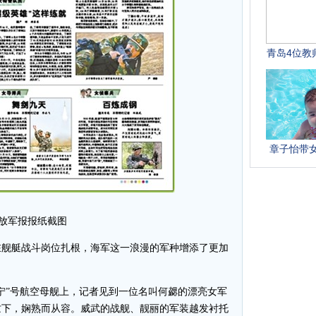
放军报报纸截图
舰艇战斗岗位扎根，海军这一浪漫的军种增添了更加
”号航空母舰上，记者见到一位名叫何勰的漂亮女军
忙下，娴熟而从容。威武的战舰、靓丽的军装越发衬托