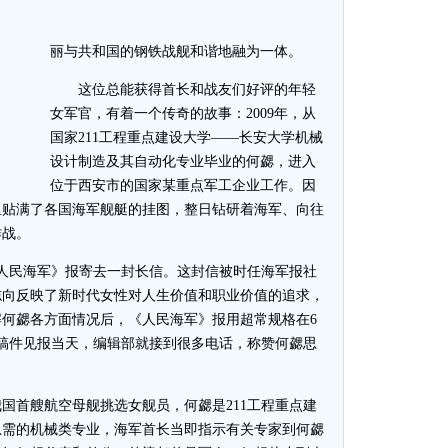
丽与共和国的钢铁战舰和谐地融为一体。
这位总能获得首长和战友们好评的年轻
女军官，有着一个传奇的故事：2009年，从
国家211工程重点建设大学——长安大学机械
设计制造及其自动化专业毕业的何勰，进入
位于西安市的国家某重点军工企业工作。因
里贴满了各国海军舰艇的挂图，整日钻研着海军、向往
作战。
《人民海军》报寄去一封长信。这封信被时任海军报社
志向反映了新时代女性对人生价值和职业价值的追求，
何勰各方面情况后，《人民海军》报用超常规格在6
稿件见报当天，编辑部就接到很多电话，称赞何勰思
首艘航空母舰挑选女舰员，何勰是211工程重点建
急需的机械类专业，海军首长当即指示有关专家到何勰