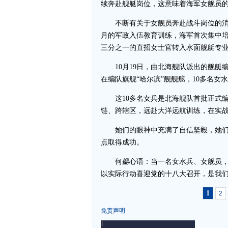
续奔赴舰艇岗位，这意味着海军女舰员
不断有关于女舰员奔赴战斗岗位的消息
月的军政入伍教育训练，海军首次集中培
三分之一的直招女士官转入水面舰艇专
10月19日，由北海舰队派出的舰艇
在编队旗舰“哈尔滨”舰舰舷，10多名
这10多名女兵是北海舰队首批正式编
链、跨辖区，远赴大洋远航训练，在实
她们的眼神中充满了自信坚毅，她们
点取得成功。
何勰心语：当一名女水兵、女舰员，
以实际行动喜迎党的十八大召开，是我
1
2
免责声明