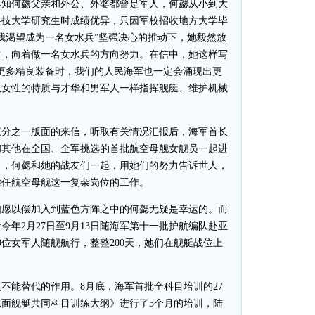
得知何勰父亲和外公、外婆都曾是军人，何勰从小到大
科技大学研究生时成绩优异，只因军校招收地方大学毕
我渴望成为一名女水兵”坚强决心的推动下，她毅然放
生，向着做一名女水兵的方向努力。在信中，她这样写
更多精良装备时，我们的人民海军也一定会涌现出更
以女性的特质与才华和男军人一样指挥舰艇、维护机械
分之一版面的来信，听取有关情况汇报后，海军首长
和其他在全国、全军挑选的首批航空母舰女舰员一起进
了，何勰和她的战友们一起，用她们的努力告诉世人，
胜任航空母舰这一复杂岗位的工作。
愿以偿加入到蓝色方阵之中的何勰无疑是幸运的。而
年2月27日至9月13日随海军第十一批护航编队赴亚
0位女军人随舰航行，整整200天，她们在舰艇战位上
能替代的作用。8月底，海军首批全科目培训的27
面舰艇共同科目训练大纲》进行了5个月的培训，陆