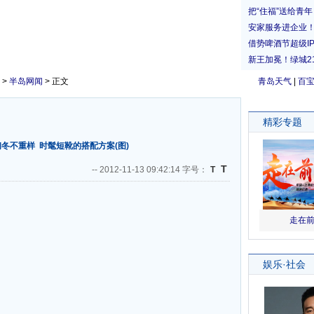
>
半岛网闻
> 正文
青岛天气
|
百
初冬不重样
时髦短靴的搭配方案(图)
T
--
2012-11-13 09:42:14 字号：
T