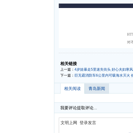
-
-
相关链接
上一篇：
4岁娃暴走5里迷失街头 好心夫妇寒
下一篇：
巨无霸消防车6公里内可吸海水灭火 
相关阅读
青岛新闻
我要评论
提取评论...