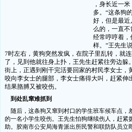
，身长近一米
多。“这条狗
好，但是最近
么的，一直不
经常哼哼着，
样。”王先生说
7时左右，黄狗突然发疯，在院子里乱转，就
了，见到他就往身上扑，王先生赶紧往旁边躲
街上，正遇到刚干完活要回家的村民李女士，
咬向李女士的腿部，李女士痛得大叫，赶紧伸
结果胳膊又被咬伤。
到处乱窜难抓到
随后，这条狗又窜到村口的学生班车候车点，
的一名小学生咬伤。王先生怕狗继续伤人，赶紧拨
助。胶南市公安局海青派出所民警和联防队员立