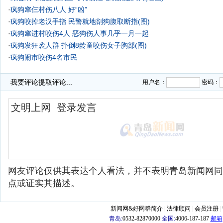
·
疯狗窜仨村伤八人 好“凶”
·
疯狗咬掉老汉手指 民警就地剖狗腹取断指(图)
·
疯狗窜进村咬伤4人 恶狗伤人事几乎一月一起
·
疯狗发狂袭人群 扑倒8龄童咬伤女子胸部(图)
·
疯狗闹市咬伤4名市民
·
我要评论
提取评论...
用户名：
密码：
网友评论仅供其表达个人看法，并不表明青岛新闻网同
点或证实其描述。