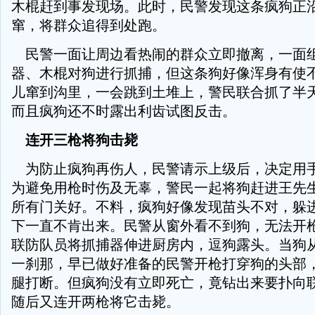
木棍赶到事发现场。此时，民警发现这条疯狗正
窜，将群众追得到处跑。
民警一面让周边看热闹的群众立即撤离，一面
器、木棍对狗进行抓捕，但这条狗好像浑身有使
儿窜到沟里，一会跳到土堆上，警民联合抓了半
而且疯狗还不时露出利齿试图反击。
连开三枪将狗击毙
为防止疯狗再伤人，民警请示上级后，决定用
为避免用枪时伤及无辜，警民一起将狗赶进王先
所有门关好。不料，疯狗好像发现苗头不对，躲
下一直不肯出来。民警从窗外看不到狗，无法开
联防队员将抓捕器伸进厨房内，逗狗露头。当狗
一刹那，早已做好准备的民警开枪打穿狗的头部
腿打断。但疯狗没有立即死亡，竟钻出来要扑向
随后又连开两枪将它击毙。