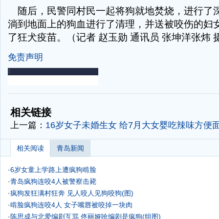
随后，民警同村民一起将狗就地焚烧，进行了
淌到地面上的狗血进行了清理，并送被咬伤的妇
了狂犬疫苗。（记者 赵玉勋 通讯员 张坤洋张炜 
免责声明
-
-
相关链接
上一篇：
16岁女子未婚生女 给7月大女婴吃辣味方便
相关阅读
青岛新闻
·
6岁女童上学路上遭疯狗啃脸
·
青岛疯狗连咬4人被警察击毙
·
疯狗发狂满村狂奔 见人咬人见狗咬狗(图)
·
啃脸疯狗连咬4人 女子嘴唇被咬掉一块肉
·
陈思成与北爱编剧互骂 佟丽娅呛编剧是疯狗(组图)