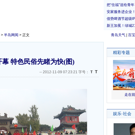
>
半岛网闻
> 正文
青岛天气
|
百
幕 特色民俗先睹为快(图)
T
--
2012-11-09 07:23:21 字号：
T