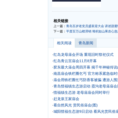
-
-
相关链接
上一篇：
青岛百岁老党员盛装迎大会 讲述甜蜜晚
下一篇：
平度百万山楂滞销 堆积如山果农心急如
相关阅读
青岛新闻
·
红岛龙母庙会开场 重现旧时祭祀仪式
·
红岛青云宫庙会11月8开幕
·
胶东最大庙会周四开幕 揭千年神秘传说(
·
南昌庙会铁栏圈乞丐 官方称系紧急临时
·
庙会用铁栏圈乞丐防香客被骗 遭游人围观
·
青岛惜福镇生态游启动 霞沟老母庙庙会
·
惜福镇生态游 老母庙庙会同时举行
·
赶龙泉王家庙会
·
看自然风光 赏民俗庙会(图)
·
城阳惜福生态游9日启动 看风光赏民俗
·