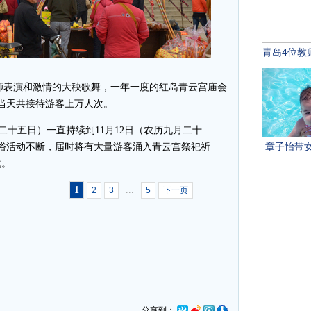
狮表演和激情的大秧歌舞，一年一度的红岛青云宫庙会
幕当天共接待游客上万人次。
二十五日）一直持续到11月12日（农历九月二十
俗活动不断，届时将有大量游客涌入青云宫祭祀祈
文化。
1
...
2
3
5
下一页
分享到：