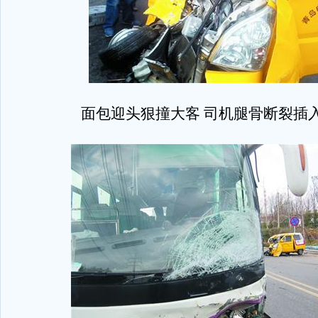
面包迎头狠撞大客 司机腿骨断裂插