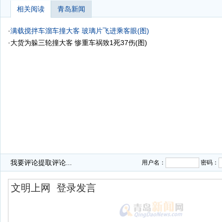
相关阅读
青岛新闻
·
满载搅拌车溜车撞大客 玻璃片飞进乘客眼(图)
·
大货为躲三轮撞大客 惨重车祸致1死37伤(图)
我要评论
提取评论...
用户名：
密码：