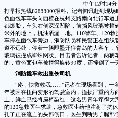
中午12时14
打早报热线82888000报料。记者闻讯赶到现
色面包车车头向西横在杭州支路南向北行车道
都爆胎，车头右侧深深凹陷，前挡风玻璃被撞碎
米外的地上，机油洒漏一地。110警车、120救
车停在面包车旁边，消防队员和民警正在组织
道不远处，停着一辆即墨开往青岛的大客车，
玻璃被撞成蜘蛛网状。目击者告诉记者，两辆
的，黄色面包车被撞得旋转90度，还撞倒了一
消防撬车救出重伤司机
“疼，快救救我……”记者在现场看到，一名
年被困在扭曲变形的驾驶室内，撞损严重的方
上，鲜血已经将座椅染红，这名男青年疼得大
的120急救医生求助，急救医生给他注射了抗
扎了正在流血的头部伤口，医生判断男子腿部