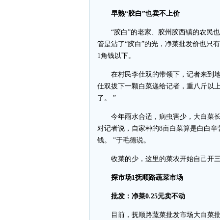
早熟“胶白”也卖不上价
“胶白”的老家、胶州胶西镇的农民也
管是沾了“胶白”的光，净菜批发价也只有0
1角钱以下。
在村民李仕双的带领下，记者来到地
仕双拔下一颗白菜递给记者，重八斤以上
了。 ”
今年雨水合适，病虫害少，大白菜长势
对记者说，自家种的8亩白菜算是白白辛
钱。 ”于毛德说。
收菜的少，这里的菜农开始自己开三
探市场1抚顺路蔬菜市场
批发：净菜0.25元卖不动
目前，抚顺路蔬菜批发市场大白菜批发价在