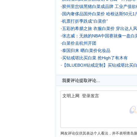
·
胶州里岔镇黑猪白菜成品牌 工业产值欲
·
国内奢侈品国外白菜价 哈根达斯50元1
·
机票打折季跌成“白菜价”
·
五彩的希腊之旅 衣服白菜价 穿出达人风
·
张志威：无姚的NBA中国赛就像一盘白
·
白菜价去杭州开团
·
泰国归来 晒白菜价化妆品
·
买钻戒堪比买白菜 抢High了有木有
·
【BLUEBOX钻戒定制】买钻戒堪比买白
·
我要评论
提取评论...
网友评论仅供其表达个人看法，并不表明青岛