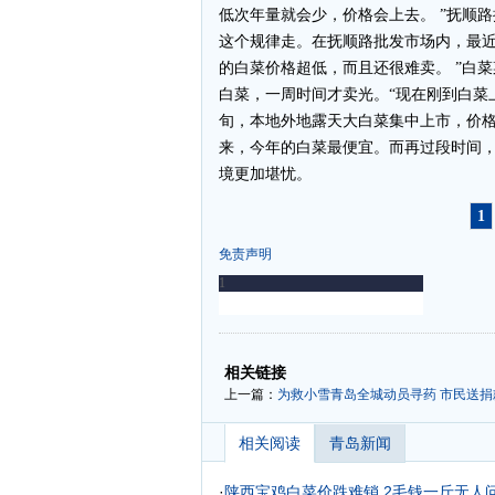
低次年量就会少，价格会上去。 ”抚顺
这个规律走。在抚顺路批发市场内，最近
的白菜价格超低，而且还很难卖。 ”白
白菜，一周时间才卖光。“现在刚到白菜
旬，本地外地露天大白菜集中上市，价格
来，今年的白菜最便宜。而再过段时间
境更加堪忧。
1
免责声明
-
-
相关链接
上一篇：
为救小雪青岛全城动员寻药 市民送捐款
相关阅读
青岛新闻
·
陕西宝鸡白菜价跌难销 2毛钱一斤无人