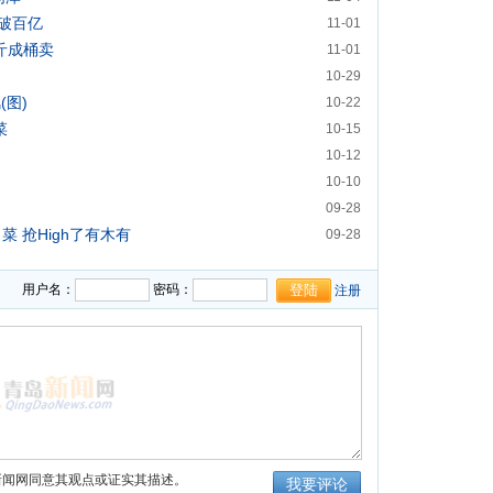
破百亿
11-01
斤成桶卖
11-01
10-29
(图)
10-22
菜
10-15
10-12
10-10
09-28
菜 抢High了有木有
09-28
用户名：
密码：
注册
新闻网同意其观点或证实其描述。