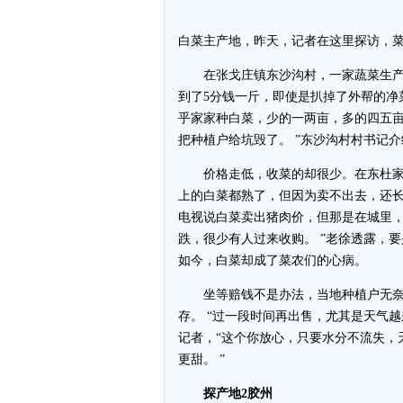
白菜主产地，昨天，记者在这里探访，
在张戈庄镇东沙沟村，一家蔬菜生产
到了5分钱一斤，即使是扒掉了外帮的净菜
乎家家种白菜，少的一两亩，多的四五
把种植户给坑毁了。 ”东沙沟村村书记介
价格走低，收菜的却很少。在东杜家村
上的白菜都熟了，但因为卖不出去，还长
电视说白菜卖出猪肉价，但那是在城里
跌，很少有人过来收购。 ”老徐透露，
如今，白菜却成了菜农们的心病。
坐等赔钱不是办法，当地种植户无奈
存。 “过一段时间再出售，尤其是天气
记者，“这个你放心，只要水分不流失，
更甜。 ”
探产地2胶州