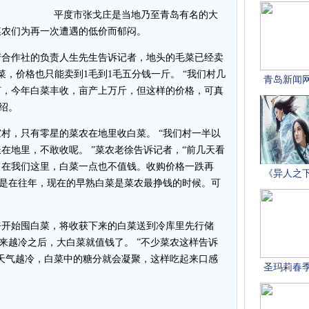
平度市张戈庄是当地乃至青岛有名的大
菜农们为再一次遭遇的低价而郁闷。
合作社的负责人生先生告诉记者，地头的毛菜已经卖
，价格也只能卖到1毛到1毛五分钱一斤。 “我们村几
亩，今年白菜丰收，亩产上万斤，但这样的价格，可真
绍。
，只有零星的菜农在地里收白菜。 “我们村一半以
在地里，不敢收呢。 ”菜农老徐告诉记者，“前几天看
，在我们这里，白菜一点也不值钱。收购价格一跌再
要是在往年，现在的早熟白菜是菜农最挣钱的时候。可
开始囤白菜，将收获下来的白菜送到冷库里先行储
越来越冷之后，大白菜就值钱了。 ”不少菜农这样告诉
天气越冷，白菜中的糖分就会凝聚，这样吃起来口感