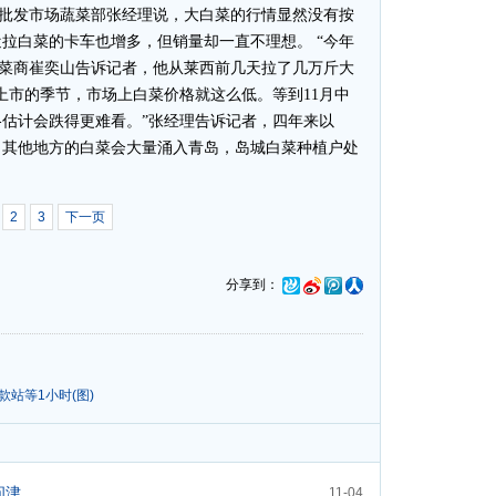
路批发市场蔬菜部张经理说，大白菜的行情显然没有按
拉白菜的卡车也增多，但销量却一直不理想。 “今年
菜菜商崔奕山告诉记者，他从莱西前几天拉了几万斤大
上市的季节，市场上白菜价格就这么低。等到11月中
估计会跌得更难看。”张经理告诉记者，四年来以
，其他地方的白菜会大量涌入青岛，岛城白菜种植户处
2
3
下一页
分享到：
站等1小时(图)
问津
11-04