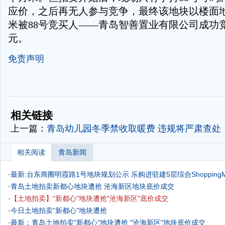
应价，之后再无人参与竞争，最终该地块以楼面地价
米被88号竞买人——青岛智善置业有限公司成功竞得
元。
免责声明
-
-
相关链接
上一篇：
青岛幼儿园冬季禁收取暖费 违规将严肃查处
相关阅读
青岛新闻
·
最新:台东商圈明霞路1号地块规划公示 乐购进驻建5层综合ShoppingMa
·
青岛土地拍卖新都心地块遭抢 沧海新区地块底价成交
·
【土地拍卖】"新都心"地块遭抢"沧海新区"底价成交
·
今日土地拍卖"新都心"地块遭抢
·
最新：青岛土地拍卖"新都心"地块遭抢 "沧海新区"地块底价成交