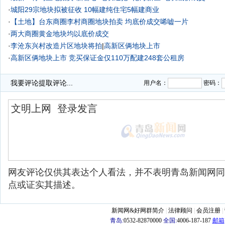
·
城阳29宗地块拟被征收 10幅建纯住宅5幅建商业
·
【土地】台东商圈李村商圈地块拍卖 均底价成交唏嘘一片
·
两大商圈黄金地块均以底价成交
·
李沧东兴村改造片区地块将拍
|
高新区俩地块上市
·
高新区俩地块上市 竞买保证金仅110万配建248套公租房
·
我要评论
提取评论...
用户名：
密码：
网友评论仅供其表达个人看法，并不表明青岛新闻网同
点或证实其描述。