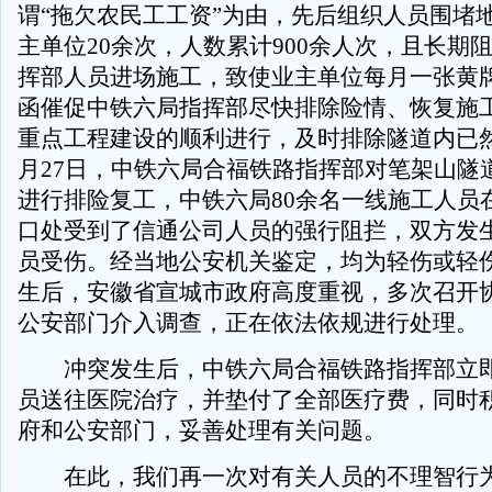
谓“拖欠农民工工资”为由，先后组织人员围堵
主单位20余次，人数累计900余人次，且长期
挥部人员进场施工，致使业主单位每月一张黄
函催促中铁六局指挥部尽快排除险情、恢复施
重点工程建设的顺利进行，及时排除隧道内已
月27日，中铁六局合福铁路指挥部对笔架山隧
进行排险复工，中铁六局80余名一线施工人员
口处受到了信通公司人员的强行阻拦，双方发
员受伤。经当地公安机关鉴定，均为轻伤或轻
生后，安徽省宣城市政府高度重视，多次召开
公安部门介入调查，正在依法依规进行处理。
冲突发生后，中铁六局合福铁路指挥部立即
员送往医院治疗，并垫付了全部医疗费，同时
府和公安部门，妥善处理有关问题。
在此，我们再一次对有关人员的不理智行为