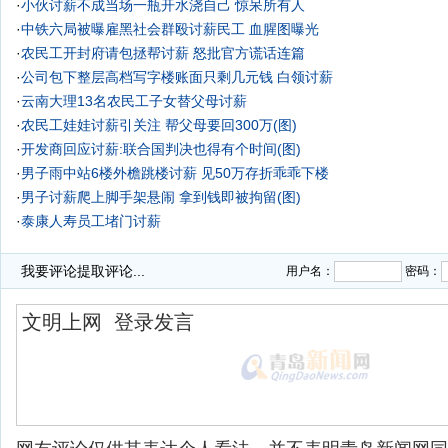
·
小伙讨薪不成当场一瓶开水浇自己 惊呆所有人
·
中铁六局被曝雇黑社会群殴讨薪民工 血腥图曝光
·
农民工开封府请包拯帮讨薪 怒批官方谎话连篇
·
公司包下整层高档写字楼账面只剩几元钱 白领讨薪
·
云南大理13名农民工子女替父母讨薪
·
农民工娃娃讨薪引关注 帮父母要回300万(图)
·
开发商回应讨薪:联合国判决也得有个时间(图)
·
男子雨中站6楼外檐跳楼讨薪 见50万存折乖乖下楼
·
男子讨薪爬上脚手架悬闹 拿到钱即被拘留(图)
·
泰康人寿员工堵门讨薪
·
我要评论
提取评论...
用户名：
密码：