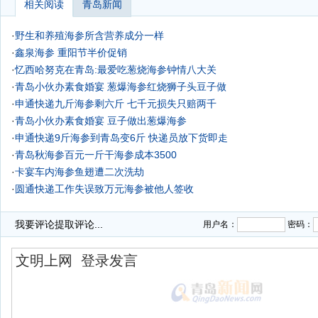
相关阅读
青岛新闻
·
野生和养殖海参所含营养成分一样
·
鑫泉海参 重阳节半价促销
·
忆西哈努克在青岛:最爱吃葱烧海参钟情八大关
·
青岛小伙办素食婚宴 葱爆海参红烧狮子头豆子做
·
申通快递九斤海参剩六斤 七千元损失只赔两千
·
青岛小伙办素食婚宴 豆子做出葱爆海参
·
申通快递9斤海参到青岛变6斤 快递员放下货即走
·
青岛秋海参百元一斤干海参成本3500
·
卡宴车内海参鱼翅遭二次洗劫
·
圆通快递工作失误致万元海参被他人签收
·
我要评论
提取评论...
用户名：
密码：