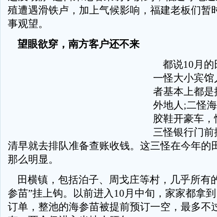
殖遭遇滑铁卢，加上气候影响，福建老板们暂
事观望。
望眼欲穿，南方客户还不来
都说10月的
一怪大小宾馆
者基本上都是
外地人;二怪
胶鞋开豪车，
三怪银行门前
清早就去排队准备查账收钱。这三怪在今年的
那么明显。
田横镇，包括泊子、周戈庄等村，几乎所有的
参苗”挂上钩。以前进入10月中旬，家家都拿
订单，整池的海参苗被提前预订一空，最多不