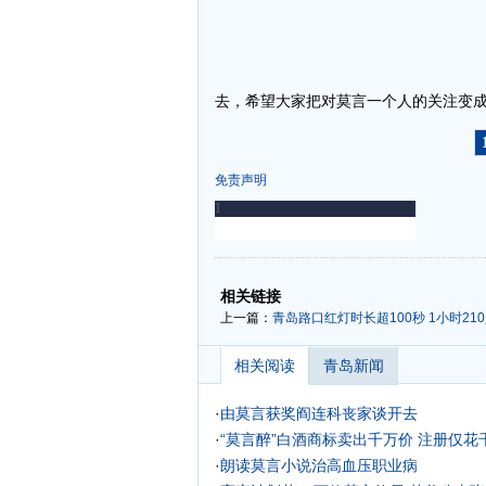
去，希望大家把对莫言一个人的关注变
免责声明
-
-
相关链接
上一篇：
青岛路口红灯时长超100秒 1小时21
相关阅读
青岛新闻
·
由莫言获奖阎连科丧家谈开去
·
“莫言醉”白酒商标卖出千万价 注册仅花千
·
朗读莫言小说治高血压职业病