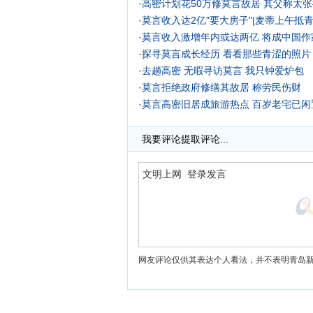
·
高密计划花50万修莫言故居 其父称太张
·
莫言收入达2亿"要大房子"|麦蒂上午抵
·
莫言收入激增年内或达两亿 将成中国作
·
探寻莫言成长经历 看看那些青涩的照片
·
去趟高密 无暇寻访莫言 我只钟爱炉包
·
莫言拒绝政府修缮其故居 称劳民伤财
·
莫言高密旧居成旅游热点 百岁老宅已闲置
·
我要评论
提取评论...
网友评论仅供其表达个人看法，并不表明青岛