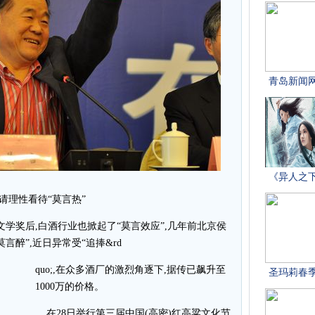
请理性看待“莫言热”
文学奖后,白酒行业也掀起了“莫言效应”,几年前北京侯
言醉”,近日异常受“追捧&rd
quo;,在众多酒厂的激烈角逐下,据传已飙升至
1000万的价格。
在28日举行第三届中国(高密)红高粱文化节