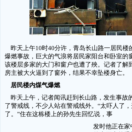
昨天上午10时40分许，青岛长山路一居民楼
爆燃事故，巨大的气浪将居民家阳台和卧室的窗
该楼层多家的大门和窗户也遭了殃。记者了解
房主被大火逼到了窗外，结果不幸坠楼身亡。
居民楼内煤气爆燃
昨天上午，记者闻讯赶到长山路，发生事故
了警戒线，不少人站在警戒线外。“太吓人了，
了。”住在这栋楼上的孙先生回忆说，事
发时他正在家