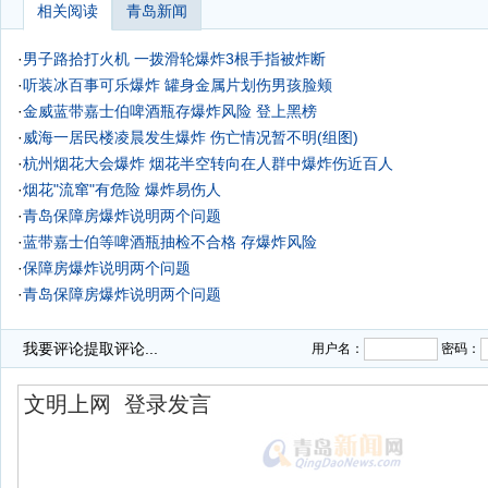
相关阅读
青岛新闻
·
男子路拾打火机 一拨滑轮爆炸3根手指被炸断
·
听装冰百事可乐爆炸 罐身金属片划伤男孩脸颊
·
金威蓝带嘉士伯啤酒瓶存爆炸风险 登上黑榜
·
威海一居民楼凌晨发生爆炸 伤亡情况暂不明(组图)
·
杭州烟花大会爆炸 烟花半空转向在人群中爆炸伤近百人
·
烟花"流窜"有危险 爆炸易伤人
·
青岛保障房爆炸说明两个问题
·
蓝带嘉士伯等啤酒瓶抽检不合格 存爆炸风险
·
保障房爆炸说明两个问题
·
青岛保障房爆炸说明两个问题
·
我要评论
提取评论...
用户名：
密码：