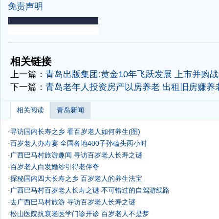
免责声明
-
-
相关链接
上一篇：
青岛出版集团:黄金10年飞跃发展 上市并购
下一篇：
青岛老年人投资房产以房养老 出租旧房赚养
相关阅读
青岛新闻
·
寻访国内长寿之乡 看百岁老人如何养生(图)
·
百岁老人办寿宴 全国各地400子孙磕头两小时
·
广西巴马村旅游趣闻 寻访百岁老人长寿之谜
·
百岁老人白发婚纱引得老伴夸
·
探秘国内四大长寿之乡 百岁老人的养生法宝
·
广西巴马村百岁老人长寿之谜
不可错过的自驾游线路
·
去广西巴马村旅游 寻访百岁老人长寿之谜
·
松山医院抗衰老医学门诊开诊 百岁老人不是梦