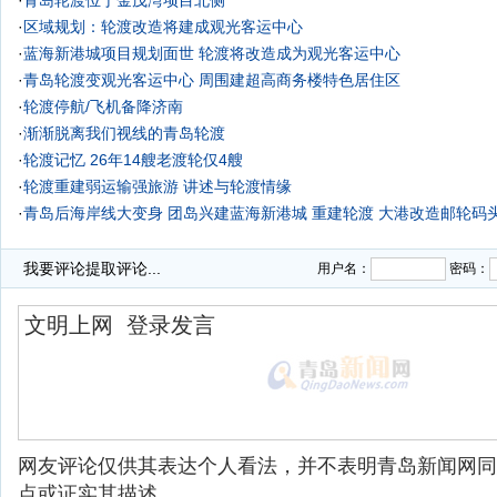
·
青岛轮渡位于金茂湾项目北侧
·
区域规划：轮渡改造将建成观光客运中心
·
蓝海新港城项目规划面世 轮渡将改造成为观光客运中心
·
青岛轮渡变观光客运中心 周围建超高商务楼特色居住区
·
轮渡停航/飞机备降济南
·
渐渐脱离我们视线的青岛轮渡
·
轮渡记忆 26年14艘老渡轮仅4艘
·
轮渡重建弱运输强旅游 讲述与轮渡情缘
·
青岛后海岸线大变身 团岛兴建蓝海新港城 重建轮渡 大港改造邮轮码
·
渐渐脱离我们视线的青岛轮渡
我要评论
提取评论...
用户名：
密码：
网友评论仅供其表达个人看法，并不表明青岛新闻网同
点或证实其描述。