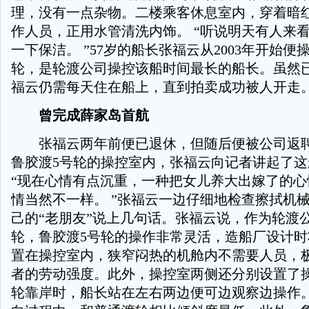
理，没有一点杂物。二楼乘客休息室内，穿着暗
作人员，正用水管清洗内饰。 “听说明天有人来
一下保洁。 ”57岁的船长张福云从2003年开始便
轮，是轮渡公司操控该船时间最长的船长。虽然
福云仍需每天住在船上，直到拍卖成功被人开走
曾完成薛家岛首航
张福云两年前便已退休，但随后便被公司返聘
鲁胶渡5号轮的操控室内，张福云向记者讲起了
“现在心情有点沉重，一种把女儿养大出嫁了的心
情当然不一样。 ”张福云一边仔细地检查擦拭机
己的“老朋友”说上几句话。张福云说，作为轮渡
轮，鲁胶渡5号轮的操作非常灵活，造船厂设计
置在操控室内，狭窄闷热的机舱内不需要人员，
者的劳动强度。此外，操控室两侧还分别设置了
轮靠岸时，船长站在左右两边便可边观察边操作