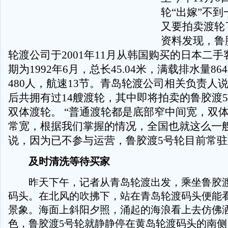
轮“出嫁”不
又要拍卖渡轮
资料发现，鲁
轮渡公司于2001年11月从韩国购买的日本二
期为1992年6月，总长45.04米，满载排水量8
480人，航速13节。青岛轮渡公司相关负责人
后共拥有过14艘渡轮，其中即将拍卖的鲁胶渡
双体渡轮。 “普通渡轮都是底部窄中间宽，双
常宽，根据我们掌握的情况，全国也就这么一艘
说，因为已不参与运营，鲁胶渡5号轮目前常
及时清洗等待买家
昨天下午，记者从青岛轮渡出发，乘坐鲁胶渡
码头。在北风的吹拂下，站在青岛轮渡码头便能
景象。海面上斜阳夕照，涌起的海浪看上去仿佛
色，鲁胶渡5号轮就静静停在黄岛轮渡码头的南