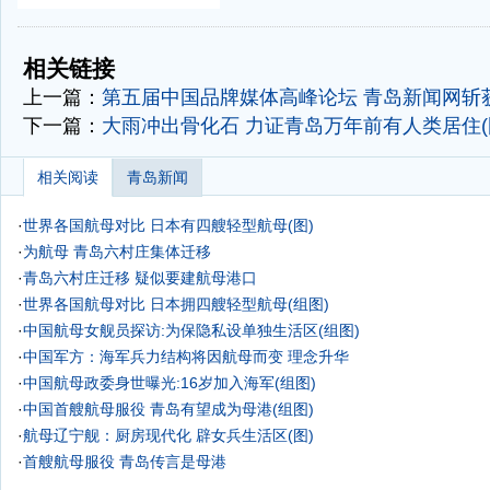
-
-
相关链接
上一篇：
第五届中国品牌媒体高峰论坛 青岛新闻网斩
下一篇：
大雨冲出骨化石 力证青岛万年前有人类居住(
相关阅读
青岛新闻
·
世界各国航母对比 日本有四艘轻型航母(图)
·
为航母 青岛六村庄集体迁移
·
青岛六村庄迁移 疑似要建航母港口
·
世界各国航母对比 日本拥四艘轻型航母(组图)
·
中国航母女舰员探访:为保隐私设单独生活区(组图)
·
中国军方：海军兵力结构将因航母而变 理念升华
·
中国航母政委身世曝光:16岁加入海军(组图)
·
中国首艘航母服役 青岛有望成为母港(组图)
·
航母辽宁舰：厨房现代化 辟女兵生活区(图)
·
首艘航母服役 青岛传言是母港
·