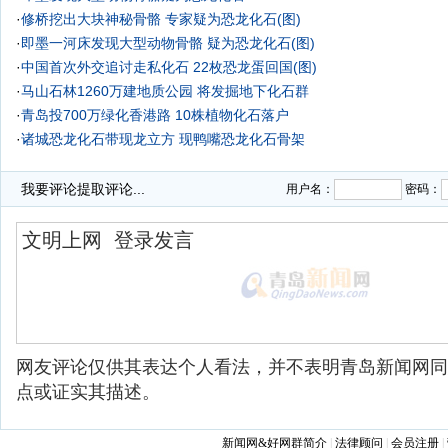
·
修桥挖出大块神秘骨骼 专家疑为恐龙化石(图)
·
即墨一河床发现大型动物骨骼 疑为恐龙化石(图)
·
中国首次外交追讨走私化石 22枚恐龙蛋回国(图)
·
马山石林1260万建地质公园 将发掘地下化石群
·
青岛投700万绿化香港路 10株植物化石落户
·
诸城恐龙化石带现龙立方 现鸭嘴恐龙化石骨架
·
男子路上捡疑似恐龙蛋化石 想请专家鉴定(图)
我要评论
提取评论...
用户名：
密码：
网友评论仅供其表达个人看法，并不表明青岛新闻网同
点或证实其描述。