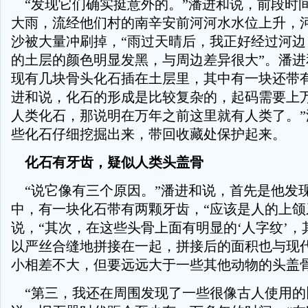
“发现它们确实挺意外的。”潘进和说，前段时
大雨，流经他们村的南辛安前河河水水位上升，
沙被大量冲刷掉，“雨过天晴后，我正好经过河边
的土层的颜色明显发黑，与周边差异很大”。潘进
现有几块骨头化石插在土层里，其中有一块还带
进和说，化石的形成是比较复杂的，起码需要上万
人类化石，那说明在万年之前这里就有人类了。”
些化石仔细挖掘出来，带回收藏处保护起来。
化石有牙齿，疑似人类头盖骨
“说它像有三个原因。”潘进和说，首先是他发现
中，有一块化石带有两颗牙齿，“应该是人的上颌
说，“其次，在这些头骨上面有明显的‘人字纹’，
以严丝合缝地拼接在一起，拼接后的面积也与现
小相差不大，但要远远大于一些其他动物的头盖骨
“第三，我还在周围发现了一些很像古人使用的