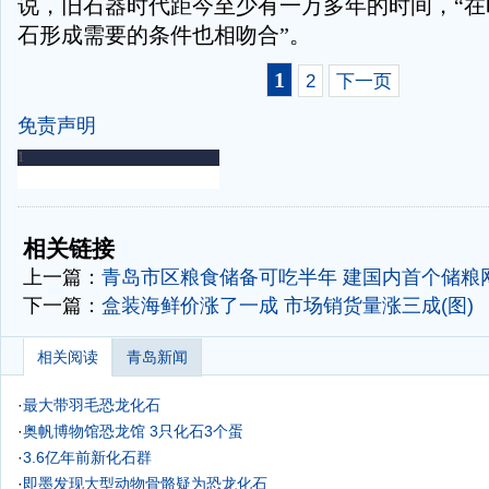
说，旧石器时代距今至少有一万多年的时间，“在
石形成需要的条件也相吻合”。
1
2
下一页
免责声明
-
-
相关链接
上一篇：
青岛市区粮食储备可吃半年 建国内首个储粮
下一篇：
盒装海鲜价涨了一成 市场销货量涨三成(图)
相关阅读
青岛新闻
·
最大带羽毛恐龙化石
·
奥帆博物馆恐龙馆 3只化石3个蛋
·
3.6亿年前新化石群
·
即墨发现大型动物骨骼疑为恐龙化石