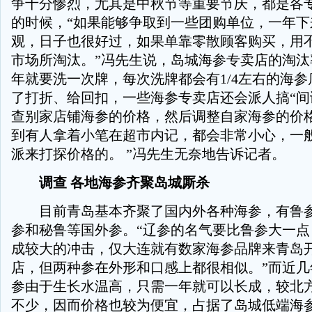
争十分惨烈，尤其是中秋节等重要节庆，都是各
的时候，“如果能够争取到一些团购单位，一年下
观，日子也很好过，如果单靠零散顾客购买，用
市场所淘汰。”冯先生说，岛城海参专卖店的淘汰
年就要洗一次牌，每次洗牌都会有1/4左右的海
了打折、给回扣，一些海参专卖店还会派人搞“间
查别家店铺海参的价格，然后调整自家海参的价格
到有人拿着小笔在超市内记，都会非常小心，一
派来打探价格的。 ”冯先生无奈地告诉记者。
调查 各地海参齐聚岛城厮杀
目前青岛基本齐聚了国内外各种海参，有鲁参
参和秘鲁等国外参。“辽参的名气要比鲁参大一点
成较大的冲击，仅大连就有数家海参品牌来青岛
店，但两种参在外形和口感上都很相似。”而近几
参由于生长水温高，只需一年就可以长成，较北
不少，因而价格也较为便宜，占据了岛城低端海