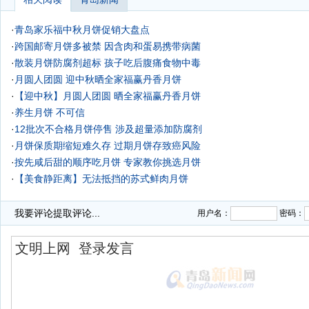
·
青岛家乐福中秋月饼促销大盘点
·
跨国邮寄月饼多被禁 因含肉和蛋易携带病菌
·
散装月饼防腐剂超标 孩子吃后腹痛食物中毒
·
月圆人团圆 迎中秋晒全家福赢丹香月饼
·
【迎中秋】月圆人团圆 晒全家福赢丹香月饼
·
养生月饼 不可信
·
12批次不合格月饼停售 涉及超量添加防腐剂
·
月饼保质期缩短难久存 过期月饼存致癌风险
·
按先咸后甜的顺序吃月饼 专家教你挑选月饼
·
【美食静距离】无法抵挡的苏式鲜肉月饼
·
我要评论
提取评论...
用户名：
密码：