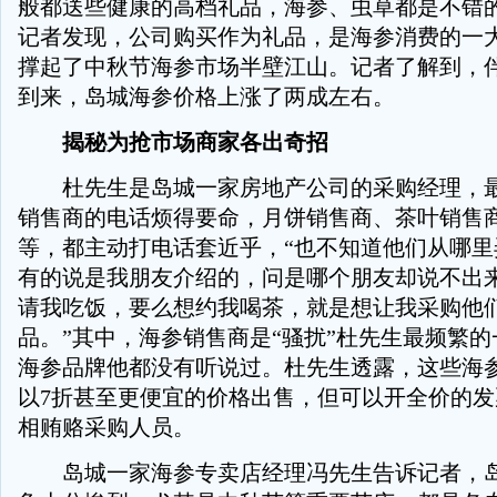
般都送些健康的高档礼品，海参、虫草都是不错的
记者发现，公司购买作为礼品，是海参消费的一
撑起了中秋节海参市场半壁江山。记者了解到，
到来，岛城海参价格上涨了两成左右。
揭秘为抢市场商家各出奇招
杜先生是岛城一家房地产公司的采购经理，最
销售商的电话烦得要命，月饼销售商、茶叶销售
等，都主动打电话套近乎，“也不知道他们从哪里
有的说是我朋友介绍的，问是哪个朋友却说不出
请我吃饭，要么想约我喝茶，就是想让我采购他
品。”其中，海参销售商是“骚扰”杜先生最频繁
海参品牌他都没有听说过。杜先生透露，这些海
以7折甚至更便宜的价格出售，但可以开全价的
相贿赂采购人员。
岛城一家海参专卖店经理冯先生告诉记者，岛