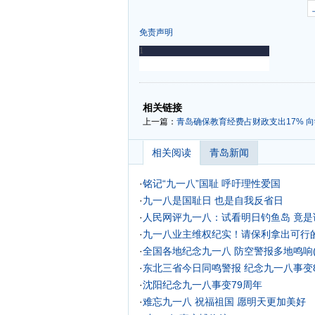
免责声明
-
-
相关链接
上一篇：
青岛确保教育经费占财政支出17% 
相关阅读
青岛新闻
·
铭记“九一八”国耻 呼吁理性爱国
·
九一八是国耻日 也是自我反省日
·
人民网评九一八：试看明日钓鱼岛 竟是
·
九一八业主维权纪实！请保利拿出可行
·
全国各地纪念九一八 防空警报多地鸣响(
·
东北三省今日同鸣警报 纪念九一八事变
·
沈阳纪念九一八事变79周年
·
难忘九一八 祝福祖国 愿明天更加美好