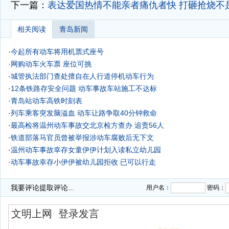
下一篇：
表达爱国热情不能亲者痛仇者快
打砸抢烧不
相关阅读
青岛新闻
·
今起所有动车将用机票式座号
·
网购动车火车票 座位可挑
·
城管执法部门查处擅自在人行道停机动车行为
·
12条铁路存安全问题 动车事故车站施工不达标
·
青岛站动车高铁时刻表
·
列车乘客突发脑溢血 动车让路争取40分钟救命
·
最高检将温州动车事故交北京检方查办 追责56人
·
铁道部落马官员曾被举报涉动车腐败后无下文
·
温州动车事故幸存女童伊伊计划入读私立幼儿园
·
动车事故幸存小伊伊被幼儿园拒收 已可以行走
·
多列动车晚点滞留 回应设备故障未谈细节(图)
我要评论
提取评论...
用户名：
密码：