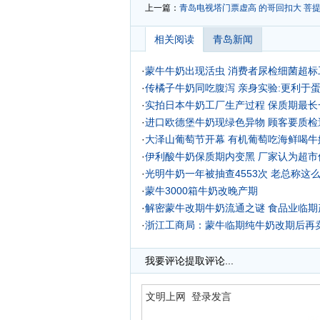
上一篇：
青岛电视塔门票虚高 的哥回扣大
菩
相关阅读
青岛新闻
·
蒙牛牛奶出现活虫 消费者尿检细菌超标
·
传橘子牛奶同吃腹泻 亲身实验:更利于
·
实拍日本牛奶工厂生产过程 保质期最长
·
进口欧德堡牛奶现绿色异物 顾客要质检
·
大泽山葡萄节开幕 有机葡萄吃海鲜喝牛奶
·
伊利酸牛奶保质期内变黑 厂家认为超市
·
光明牛奶一年被抽查4553次 老总称这
·
蒙牛3000箱牛奶改晚产期
·
解密蒙牛改期牛奶流通之谜 食品业临期
·
浙江工商局：蒙牛临期纯牛奶改期后再
·
我要评论
提取评论...