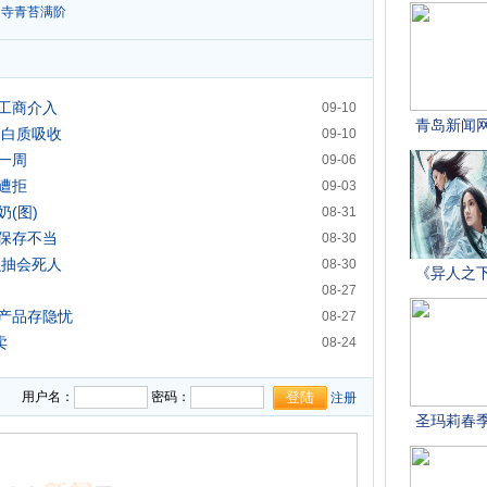
提寺青苔满阶
工商介入
09-10
蛋白质吸收
09-10
一周
09-06
遭拒
09-03
(图)
08-31
保存不当
08-30
么抽会死人
08-30
08-27
产品存隐忧
08-27
卖
08-24
用户名：
密码：
注册