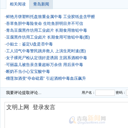
相关阅读
青岛新闻
·
鲜艳月饼塑料托盘致重金属中毒 工业胶纸盒含甲醛
·
吞草鱼胆中毒险丧命 生吃鱼胆明目并不可信
·
青岛豆腐黑作坊用工业卤片 长期食用致铅中毒
·
豆腐黑作坊用工业卤片 长期食用可致铅中毒(图)
·
小贴士：鉴定U盘是否中毒
·
工人沼气中毒警民跳井救人 上演生死时速(图)
·
女子裸死尸检认定强奸是诱因 主因系酒精中毒
·
可丽蕊儿被告汞含量超标万余倍 用后汞中毒
·
断奶不当小心宝宝酸中毒
·
榴莲加酒变“夺命砒霜” 引起酒精中毒血压飙升
·
我要评论
提取评论...
用户名：
密码：