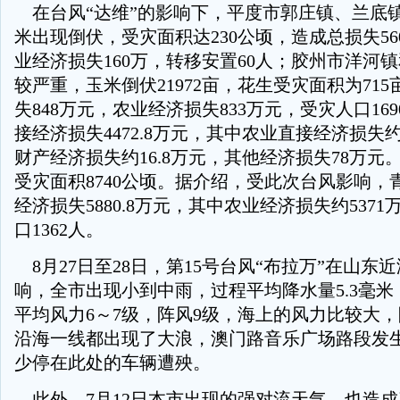
在台风“达维”的影响下，平度市郭庄镇、兰底
米出现倒伏，受灾面积达230公顷，造成总损失5
业经济损失160万，转移安置60人；胶州市洋河
较严重，玉米倒伏21972亩，花生受灾面积为71
失848万元，农业经济损失833万元，受灾人口16
接经济损失4472.8万元，其中农业直接经济损失约
财产经济损失约16.8万元，其他经济损失78万元
受灾面积8740公顷。据介绍，受此次台风影响，
经济损失5880.8万元，其中农业经济损失约537
口1362人。
8月27日至28日，第15号台风“布拉万”在山东
响，全市出现小到中雨，过程平均降水量5.3毫
平均风力6～7级，阵风9级，海上的风力比较大，
沿海一线都出现了大浪，澳门路音乐广场路段发
少停在此处的车辆遭殃。
此外，7月12日本市出现的强对流天气，也造