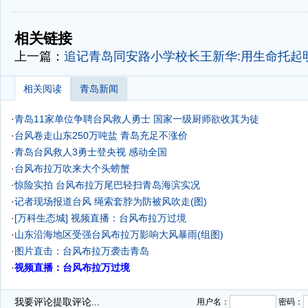
-
-
相关链接
上一篇：
追记青岛同安路小学校长王新华:用生命托起
相关阅读
青岛新闻
·
青岛11家单位争聘台风救人勇士 国家一级厨师欲收其为徒
·
台风卷走山东250万吨盐 青岛充足不涨价
·
青岛台风救人3勇士登央视 感动全国
·
台风布拉万吹来大个头螃蟹
·
惊险实拍 台风布拉万尾巴轻扫青岛海滨实况
·
记者现场报道台风 绳索套脖为防被风吹走(图)
·
[万科生态城] 视频直播：台风布拉万过境
·
山东沿海地区受强台风布拉万影响大风暴雨(组图)
·
图片直击：台风布拉万袭击青岛
·
视频直播：台风布拉万过境
·
台风影响今夜减弱后天转晴升温
我要评论
提取评论...
用户名：
密码：