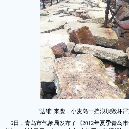
"达维"来袭，小麦岛一挡浪坝毁坏严
6日，青岛市气象局发布了《2012年夏季青岛