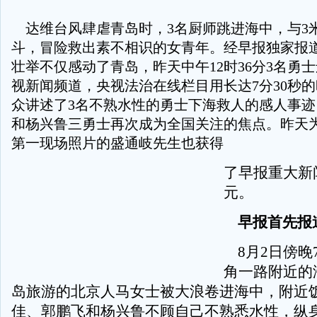
达维台风肆虐青岛时，3名厨师跳进海中，与3
斗，冒险救出素不相识的女青年。经早报独家报
壮举不仅感动了青岛，昨天中午12时36分3名勇
视新闻频道，央视法治在线栏目用长达7分30秒
众讲述了3名不熟水性的勇士下海救人的感人事
和杨兴鲁三勇士再次成为全国关注的焦点。昨天
第一现场照片的盛通岐先生也获得
了早报重大新闻
元。
早报首先报
8月2日傍晚
角一路附近的
岛旅游的北京人马女士被大浪卷进海中，附近
佳、郭鹏飞和杨兴鲁不顾自己不熟悉水性，纵