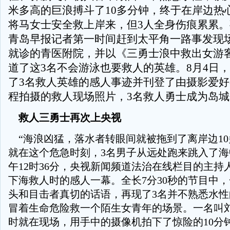
米多高的巨浪搏斗了10多分钟，终于在岸边热
将马女士安全救上岸来，但3人全身伤痕累累
青岛早报记者第一时间赶到太平角一路事发现
就诊的青医附院，并以《三勇士浪中救出女游
道了这3名不会游泳也要救人的英雄。8月4日
了3名救人英雄的感人事迹并刊登了由摄影爱
程拍摄的救人现场照片，3名救人勇士成为岛
救人三勇士再次上央视
“海浪凶猛，落水者转眼间就被拖到了离岸边10
就在这个危急时刻，3名男子从远处跑来跳入了海
午12时36分，央视新闻频道法治在线栏目的主持
下海救人时的感人一幕。全长7分30秒的节目中
头和目击者真切的话语，再现了3名并不熟悉水
冒着生命危险救一个陌生女青年的场景。一名叫
时就在现场，用手中的摄像机拍下了惊险的10分