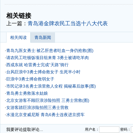
-
-
相关链接
上一篇：
青岛港金牌农民工当选十八大代表
相关阅读
青岛新闻
·
青岛九医女勇士:被乙肝患者吐血一身仍抢救(图)
·
请农民工吃顿饭项目组来青 3勇士被请吃羊肉
·
西成东就 哈雷勇士完成“天路”骑行
·
台风巨浪中3勇士搏命救女子 生死半小时
·
巨浪中3勇士搏命救弱女子
·
市民记录3名勇士浪里救人全程 揭秘幕后故事(图)
·
青岛勇士勇救落水姑娘
·
北京女游客不顾巨浪涉险拍照 三勇士营救(图)
·
女游客踏巨浪涉险拍照三勇士营救
·
水漫北京变威尼斯 青岛6勇士连夜进京捞车
·
我要评论
提取评论...
用户名：
密码：