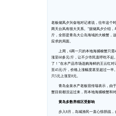
老板储凤夕兴奋地对记者说，往年这个时
两天台风有很大关系。”据储凤夕介绍，单只
斤，全部是青岛大公岛海域的大梭蟹，
应求的局面。
上周，6两一只的本地海捕梭蟹只需40
涨至60多元/斤，让不少市民直呼吃不
了！”在水产品市场选购海鲜的王云红对记
至45元/斤，价格上涨幅度甚至超过一
只5元上涨至8元。
青岛金泉水产老板宿传瑞表示，由于
蟹目前都没运过来，而本地海捕梭蟹和
黄岛多数养殖区受影响
步入8月，岛城渔民一直心惊胆战，台风