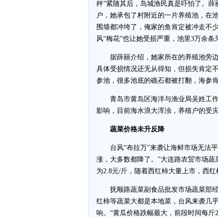
秤”紧随其后，岛城渔民真是吓怕了。薛
户，她承包了村附近的一片养殖池，在池
围墙都冲垮了，俺家的鱼肯定被冲走不少
风“梅花”也让她受损严重，池里3万余条
据薛丽介绍，她家所在的养殖池旁边是
具体受损情况还无从得知，但损失肯定不
参池，很多池底的礁石都被打翻，海参肯
青岛市黄岛区海洋与渔业局吴姓工作人
影响，目前海水浪大浑浊，养殖户的受
蔬菜价格未升反降
台风“布拉万”来袭让海鲜市场无法平
涨，大多数都降了。”大连路农贸市场蔬
为2.8元/斤，随着西红柿大量上市，西红
抚顺路蔬菜副食品批发市场蔬菜部经
红柿等蔬菜大都是本地菜，台风来袭几
响。“黄瓜价格跌幅最大，前段时间每斤2