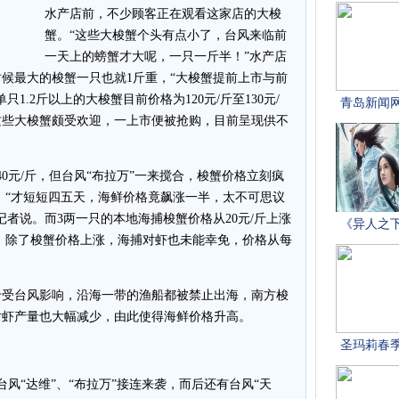
水产店前，不少顾客正在观看这家店的大梭
蟹。“这些大梭蟹个头有点小了，台风来临前
一天上的螃蟹才大呢，一只一斤半！”水产店
候最大的梭蟹一只也就1斤重，“大梭蟹提前上市与前
1.2斤以上的大梭蟹目前价格为120元/斤至130元/
这些大梭蟹颇受欢迎，一上市便被抢购，目前呈现供不
元/斤，但台风“布拉万”一来搅合，梭蟹价格立刻疯
起。“才短短四五天，海鲜价格竟飙涨一半，太不可思议
者说。而3两一只的本地海捕梭蟹价格从20元/斤上涨
半。除了梭蟹价格上涨，海捕对虾也未能幸免，价格从每
受台风影响，沿海一带的渔船都被禁止出海，南方梭
对虾产量也大幅减少，由此使得海鲜价格升高。
“达维”、“布拉万”接连来袭，而后还有台风“天