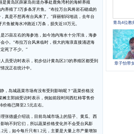
丽是黄岛区薛家岛街道办事处鹿角湾村的海鲜养殖
内养殖了3万多条牙片鱼。“布拉万台风将岩石砌成的
，真是不想再有台风来了。”薛丽郁闷地说，去年台
牙片鱼被海水冲跑近1万条，损失近10万元。
25亩左右的海参池，如今池内海水十分浑浊，海参
会小。“布拉万台风来临时，很大的海浪直接涌进海
定死了不少。”
员受访时表示，初步估计黄岛区2/3的养殖区都受到
灾情况正在统计中。
静，岛城蔬菜市场有没有受到影响呢？“蔬菜价格没
菜摊主郭娟受访时表示，例如前段时间西红柿零售价
柿价格已降至2.5元左右。
理张德盛介绍说，目前岛城市场上的茄子、黄瓜、西
乎影响不到它们，所以蔬菜价格变化并不会受台风影
.2元，如今每斤只有1.2元，主要是大量上市产量增加