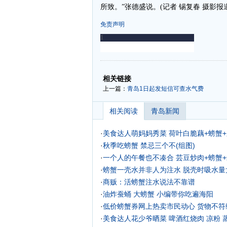
所致。”张德盛说。(记者 锡复春 摄影报
免责声明
-
-
相关链接
上一篇：
青岛1日起发短信可查水气费
相关阅读
青岛新闻
·
美食达人萌妈妈秀菜 荷叶白脆藕+螃蟹
·
秋季吃螃蟹 禁忌三个不(组图)
·
一个人的午餐也不凑合 芸豆炒肉+螃蟹
·
螃蟹一壳水并非人为注水 脱壳时吸水量
·
商贩：活螃蟹注水说法不靠谱
·
油炸蚕蛹 大螃蟹 小编带你吃遍海阳
·
低价螃蟹券网上热卖市民动心 货物不符维
·
美食达人花少爷晒菜 啤酒红烧肉 凉粉 