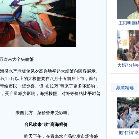
万吹来大个头螃蟹
海盛水产老板储凤夕高兴地举起大螃蟹向顾客展示。
只1.2斤以上的大梭蟹要在八月十五前后上市，而台
，带给市民一些惊喜。但“布拉万”带来了更多坏影响，
重，受产量减少影响，海捕梭蟹、对虾等价格比平时普
来自北方，菜价暂未受影响。
台风吹来“吹”高海鲜价
昨天下午，在青岛水产品批发市场海盛