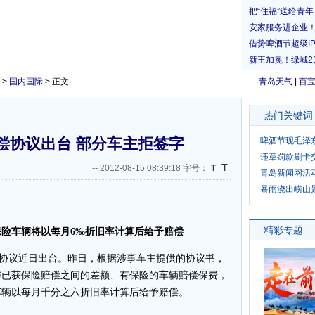
>
国内国际
> 正文
青岛天气
|
百
热门关键词
偿协议出台 部分车主拒签字
啤酒节现毛泽
违章罚款刷卡
T
--
2012-08-15 08:39:18 字号：
T
青岛新闻网活
暴雨浇出崂山
险车辆将以每月6‰折旧率计算后给予赔偿
偿协议近日出台。昨日，根据涉事车主提供的协议书，
与已获保险赔偿之间的差额、有保险的车辆赔偿保费，
的车辆以每月千分之六折旧率计算后给予赔偿。