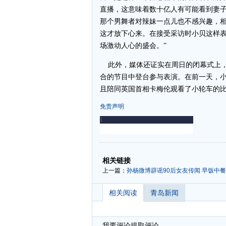
直播，这意味着数十亿人有可能看到妻
那个男舞者对辣妹一点儿也不感兴趣，
这才放下心来。在接受采访时小贝这样表
场激动人心的盛会。”
此外，媒体还证实在周日的闭幕式上，
合的节目中登台参与表演。在前一天，
且陪同英国首相卡梅伦观看了小轮车的
免责声明
-
-
相关链接
上一篇：
孙杨微博辟谣90后女友传闻 早饭中
相关阅读
青岛新闻
我要评论
提取评论...