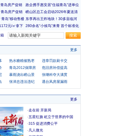
宝箱
更多
幕
热水糖精催熟枣
违章罚款刷卡交
价
青岛2012保障房
危旧房补偿提高
尼
暴雨浇出崂山景
张继科夺大满贯
岛
张泽忠违法违纪
遇台风房屋漏雨