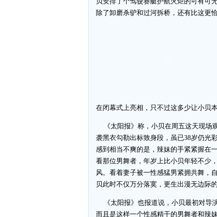
贝安排了个驾驶赛艇护航火炬的可有可
除了卸磨杀驴和过河拆桥，还有比这更
在闭幕式上亮相，只不过这多少让小贝
《太阳报》称，小贝在周五这天现场观
袭黑衣勾勒出标致身段，虽已38岁仍光
感到相当不爽的是，辣妹的手紧紧握在
看那位男舞者，年岁上比小贝年轻不少
风。看着妻子被一性感猛男紧拥共舞，
贝此时不仅万分落寞，更生出漫无边际
《太阳报》也报道说，小贝最初对导演
而且是这样一个性感精干的男舞者和辣