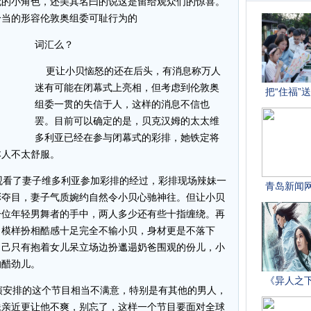
无的小角色，还美其名曰的说这是留给观众们的惊喜。
恰当的形容伦敦奥组委可耻行为的
词汇么？
更让小贝恼怒的还在后头，有消息称万人
迷有可能在闭幕式上亮相，但考虑到伦敦奥
组委一贯的失信于人，这样的消息不信也
罢。目前可以确定的是，贝克汉姆的太太维
多利亚已经在参与闭幕式的彩排，她铁定将
本人不太舒服。
看了妻子维多利亚参加彩排的经过，彩排现场辣妹一
彩夺目，妻子气质婉约自然令小贝心驰神往。但让小贝
一位年轻男舞者的手中，两人多少还有些十指缠绕。再
，模样扮相酷感十足完全不输小贝，身材更是不落下
自己只有抱着女儿呆立场边扮邋遢奶爸围观的份儿，小
的醋劲儿。
安排的这个节目相当不满意，特别是有其他的男人，
妹亲近更让他不爽，别忘了，这样一个节目要面对全球