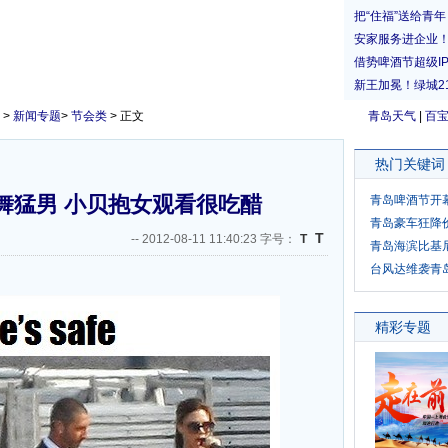
>
新闻专题
>
节会类
> 正文
青岛天气
|
百
热门关键词
舞猛男 小贝抱女观看很吃醋
青岛啤酒节开
青岛豪车狂降
T
--
2012-08-11 11:40:23 字号：
T
青岛海滨比基
台风达维袭青