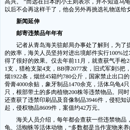
高兴。 ”而远在日本的小王则表示，并不知道乌
以后不会再这样干了，他会另外再挑选礼物送给
新闻延伸
邮寄违禁品年年有
记者从青岛海关驻邮局办事处了解到，为了提
的效率，海关人员坚持对进出境邮件实行100%过
得了很好的效果。仅去年前11月，就查获气手枪
1支，猎枪支架4支，BB弹2077发，旧式军刺5把
烟1922条，烟丝45箱约780公斤，国家禁止出口
骨膏4000余贴，象牙制品1470余克，活体乌龟4
只，根部带土的多肉植物200株等违禁物品。同
还查获了违禁印刷品及音像制品3946件，侵犯知识
起，侵权物品8609件，案值约42万元。
海关人员介绍，每年都会查获一些违禁物品，
龟、活蜘蛛等活体动物，“多数都是当作宠物来养