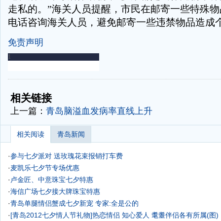
走私的。”海关人员提醒，市民在邮寄一些特殊物
电话咨询海关人员，避免邮寄一些违禁物品造成
免责声明
-
-
相关链接
上一篇：
青岛脑溢血发病率直线上升
相关阅读
青岛新闻
·
参与七夕派对 送玫瑰花束报销打车费
·
麦凯乐七夕节专场优惠
·
卢金匠、中意珠宝七夕特惠
·
海信广场七夕接大牌珠宝特惠
·
青岛单腿情侣蟹成七夕新宠 专家:全是公的
·
[青岛2012七夕情人节礼物]热恋情侣 知心爱人 耄耋伴侣各有所属(图)