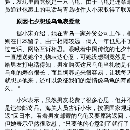
验，发现里面竟然是一只乌龟。由于乌龟是违禁
员通过包裹上的电话与青岛收件人小宋取得了联
原因七夕想送乌龟表爱意
据小宋介绍，她在青岛一家外贸公司工作，相
则在日本留学。由于相隔较远，俩人一年也见不
过电话、网络互诉相思。眼瞅着中国传统的七夕
一直想送她个礼物表达心意，可她没想到竟然是
给男友打电话得知，男友购买这只乌龟当礼物是有
乌龟的寿命很长，而且饲养起来很容易，让我每
就想起他来，还可以象征我们的爱情像乌龟的寿
久。 ”
小宋表示，虽然男友花费了很多心思，但并不
是违禁邮寄品。海关人员告诉小宋，按照国家规定
返”回日本。看着男友邮寄的乌龟又要原路返回，
但她表示仍然很欣慰，“只要他的心意到了就行了