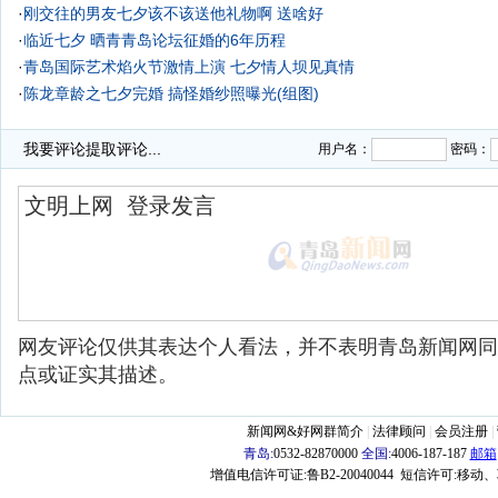
·
刚交往的男友七夕该不该送他礼物啊 送啥好
·
临近七夕 晒青青岛论坛征婚的6年历程
·
青岛国际艺术焰火节激情上演 七夕情人坝见真情
·
陈龙章龄之七夕完婚 搞怪婚纱照曝光(组图)
·
我要评论
提取评论...
用户名：
密码：
网友评论仅供其表达个人看法，并不表明青岛新闻网同
点或证实其描述。