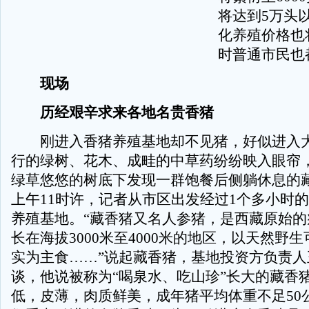
将达到5万头
化养殖价格也
时普通市民也
现场
历经艰辛求来各地名贵香猪
刚进入香猪养殖基地却不见猪，好似进入大
行的绿树、花木、成畦的中草药纷纷映入眼帘
绿草悠悠的树底下发现一群饱餐后侧躺休息的
上午11时许，记者从市区出发经过1个多小时
养殖基地。“藏香猪又名人参猪，是西藏原始的
长在海拔3000米至4000米的地区，以天然野
实为主食……”说起藏香猪，基地投资方负责人
谈，他说被称为“喝泉水、吃山珍”长大的藏香
低，皮薄，肉质鲜美，成年猪平均体重不足50