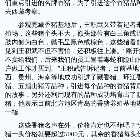
们重点引进的名牌香猪，为了引进这个香猪品
去西藏考察。
参观完藏香猪基地后，王积武又带着记者来
殖场，这些猪个头不大，额头部位有白三角或
肢内侧为白色，鬃毛呈黑色或棕色，这些猪看
见到王积武不但不害怕，还积极往上凑。“刚开
不卖给我们，后来我们的员工冒着毒蛇和险山
户做工作才买到。”王积武告诉记者，目前基地
西、贵州、海南等地成功引进了藏香猪、环江
猪、五指山猪等品种，引进每个品种的香猪背
的故事，另外还利用现有的品种成功培育出了
猪，他表示目前北方地区青岛的香猪养殖基地
一指。
这些香猪名声在外，价格肯定也不菲吧？“
猪一头价格就要超过5000元，其余的香猪每头