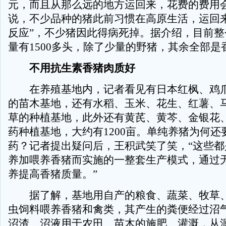
元，而且从那么远的地方运回来，花费的费用会
说，不少品种的猪此前习惯在高原生活，运回来
反应”，不少猪因此得病死掉。据介绍，目前整
量有1500多头，除了少量的野猪，其余全部是
不用抗生素香猪肉质好
在养殖基地内，记者看见有日本红枫、鸡爪
的苗木基地，还有水稻、玉米、花生、红薯、
草的种植基地，此外还有黄芪、黄芩、金银花
药种植基地，大约有1200亩。单纯养猪为何还
药？记者提出疑问后，王积武笑了笑，“这些都
养加喂养香猪而实施的一整套生产模式，通过
养提高香猪质量。”
据了解，基地用自产的粮食、蔬菜、牧草、
虫饲料喂养香猪和禽类，其产生的粪便经过沼
沼渣、沼液用于农田、苗木的施肥、灌溉，从