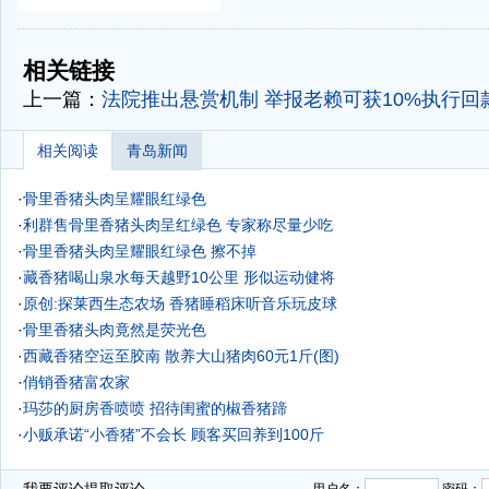
-
-
相关链接
上一篇：
法院推出悬赏机制 举报老赖可获10%执行回款
相关阅读
青岛新闻
·
骨里香猪头肉呈耀眼红绿色
·
利群售骨里香猪头肉呈红绿色 专家称尽量少吃
·
骨里香猪头肉呈耀眼红绿色 擦不掉
·
藏香猪喝山泉水每天越野10公里 形似运动健将
·
原创:探莱西生态农场 香猪睡稻床听音乐玩皮球
·
骨里香猪头肉竟然是荧光色
·
西藏香猪空运至胶南 散养大山猪肉60元1斤(图)
·
俏销香猪富农家
·
玛莎的厨房香喷喷 招待闺蜜的椒香猪蹄
·
小贩承诺“小香猪”不会长 顾客买回养到100斤
·