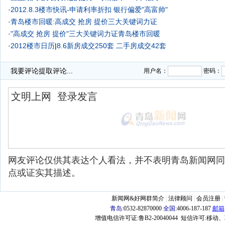
·
2012.8.3楼市快讯-申请利率折扣 银行偏爱"高富帅"
·
青岛楼市回暖:高成交 抢房 提价三大关键词力证
·
"高成交 抢房 提价"三大关键词力证青岛楼市回暖
·
2012楼市日历
|
8.6新房成交250套 二手房成交42套
·
团购搅热青岛楼市 龙湖团购把别墅卖成销冠 时代城开盘就要"开团"
我要评论
提取评论...
用户名：
密码：
网友评论仅供其表达个人看法，并不表明青岛新闻网同
点或证实其描述。