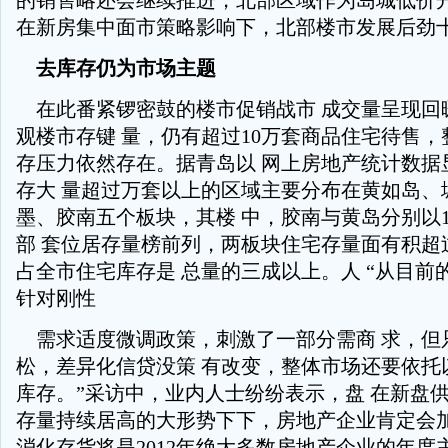
的销售略还会继续推进，北部区域作为岛城低价
在新房集中面市策略影响下，北部楼市发展后劲
去库存仍为市场主题
在此番紧锣密鼓的楼市促销战市 成交量呈现回
观楼市存键 量，仍有超过10万套商品住宅待售
存压力依然存在。据青岛以 网上房地产统计数据
存大 量超过万套以上的区域主要分布在黄如岛、
墨、胶南五个板块，其楼 中，胶南与黄岛分别以168
部 套位居存量榜前列，两板块住宅存量面有积超过
占全市住宅库存是 总量的三成以上。人 “从目前
针对刚性
需求适度微调政策，刺激了一部分需商 求，但
松，差异化信贷没策 有改变，整体市场还要依托
库存。”采访中，业内人士纷纷表示，盘 在新盘
存量持续居高的大形势下下，房地产企业肯定会
消化存货将是2012年绝大多数房地产企业的年度主