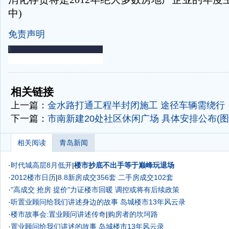
中)
免责声明
-
-
相关链接
上一篇：
金水路打通工程半封闭施工 途径车辆需绕行
下一篇：
市南新建20处社区休闲广场 具体安排公布(图
相关阅读
青岛新闻
·
时代城高层8月低开
|
楼市抄底不出手等于巅峰玩退场
·
2012楼市日历
|
8.8新房成交356套 二手房成交102套
·
"高成交 抢房 提价"力证楼市回暖
调控或将有后续政策
·
听置业顾问给我们讲述身边的故事 岛城楼市13年风云录
·
楼市故事会:置业顾问讲述传奇
|
购房者的坎坷路
·
置业顾问给我们讲述的故事 岛城楼市13年风云录