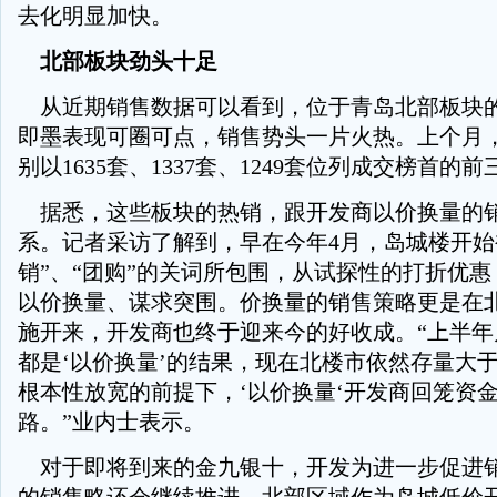
去化明显加快。
北部板块劲头十足
从近期销售数据可以看到，位于青岛北部板块
即墨表现可圈可点，销售势头一片火热。上个月
别以1635套、1337套、1249套位列成交榜首的前
据悉，这些板块的热销，跟开发商以价换量的
系。记者采访了解到，早在今年4月，岛城楼开始被
销”、“团购”的关词所包围，从试探性的打折优
以价换量、谋求突围。价换量的销售策略更是在
施开来，开发商也终于迎来今的好收成。“上半年
都是‘以价换量’的结果，现在北楼市依然存量大
根本性放宽的前提下，‘以价换量‘开发商回笼资
路。”业内士表示。
对于即将到来的金九银十，开发为进一步促进